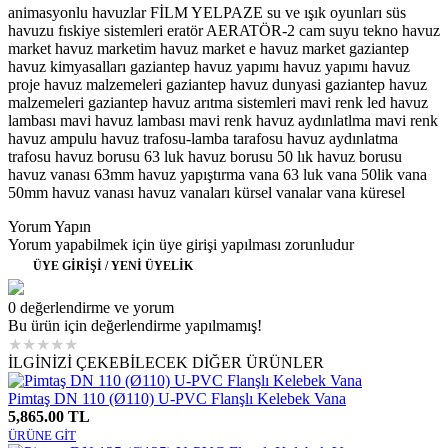
animasyonlu havuzlar FİLM YELPAZE su ve ışık oyunları süs
havuzu fıskiye sistemleri eratör AERATÖR-2 cam suyu tekno havuz
market havuz marketim havuz market e havuz market gaziantep
havuz kimyasalları gaziantep havuz yapımı havuz yapımı havuz
proje havuz malzemeleri gaziantep havuz dunyasi gaziantep havuz
malzemeleri gaziantep havuz arıtma sistemleri mavi renk led havuz
lambası mavi havuz lambası mavi renk havuz aydınlatlma mavi renk
havuz ampulu havuz trafosu-lamba tarafosu havuz aydınlatma
trafosu havuz borusu 63 luk havuz borusu 50 lık havuz borusu
havuz vanası 63mm havuz yapıştırma vana 63 luk vana 50lik vana
50mm havuz vanası havuz vanaları kürsel vanalar vana küresel
Yorum Yapın
Yorum yapabilmek için üye girişi yapılması zorunludur
ÜYE GİRİŞİ / YENİ ÜYELİK
0 değerlendirme ve yorum
Bu ürün için değerlendirme yapılmamış!
★
★
★
★
★
İLGİNİZİ ÇEKEBİLECEK DİĞER ÜRÜNLER
Pimtaş DN 110 (Ø110) U-PVC Flanşlı Kelebek Vana
5,865.00 TL
ÜRÜNE GİT