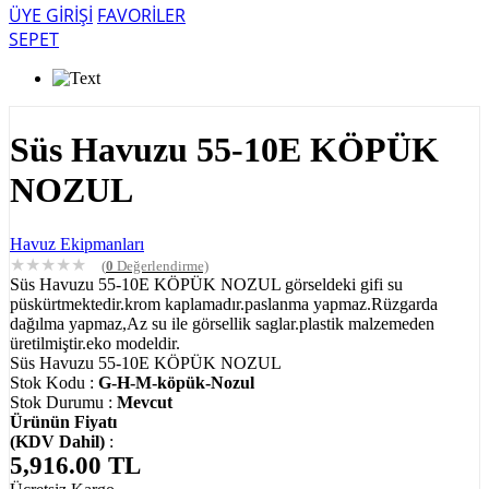
ÜYE GİRİŞİ
FAVORİLER
SEPET
Süs Havuzu 55-10E KÖPÜK
NOZUL
Havuz Ekipmanları
★
★
★
★
★
(
0
Değerlendirme)
Süs Havuzu 55-10E KÖPÜK NOZUL görseldeki gifi su
püskürtmektedir.krom kaplamadır.paslanma yapmaz.Rüzgarda
dağılma yapmaz,Az su ile görsellik saglar.plastik malzemeden
üretilmiştir.eko modeldir.
Süs Havuzu 55-10E KÖPÜK NOZUL
Stok Kodu :
G-H-M-köpük-Nozul
Stok Durumu :
Mevcut
Ürünün Fiyatı
(KDV Dahil)
:
5,916.00
TL