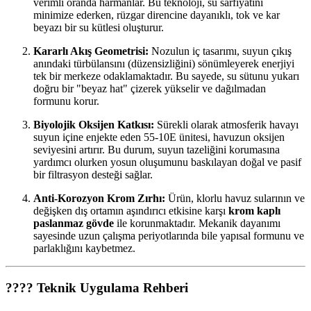
verimli oranda harmanlar. Bu teknoloji, su sarfiyatını
minimize ederken, rüzgar direncine dayanıklı, tok ve kar
beyazı bir su kütlesi oluşturur.
Kararlı Akış Geometrisi:
Nozulun iç tasarımı, suyun çıkış
anındaki türbülansını (düzensizliğini) sönümleyerek enerjiyi
tek bir merkeze odaklamaktadır. Bu sayede, su sütunu yukarı
doğru bir "beyaz hat" çizerek yükselir ve dağılmadan
formunu korur.
Biyolojik Oksijen Katkısı:
Sürekli olarak atmosferik havayı
suyun içine enjekte eden 55-10E ünitesi, havuzun oksijen
seviyesini artırır. Bu durum, suyun tazeliğini korumasına
yardımcı olurken yosun oluşumunu baskılayan doğal ve pasif
bir filtrasyon desteği sağlar.
Anti-Korozyon Krom Zırhı:
Ürün, klorlu havuz sularının ve
değişken dış ortamın aşındırıcı etkisine karşı
krom kaplı
paslanmaz gövde
ile korunmaktadır. Mekanik dayanımı
sayesinde uzun çalışma periyotlarında bile yapısal formunu ve
parlaklığını kaybetmez.
???? Teknik Uygulama Rehberi