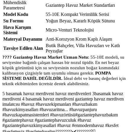
Mühendislik
Gaziantep Havuz Market Standartları
Parametresi
Model Kodu
55-10E Kompakt Verimlilik Serisi
Su Formu
Yoğun Beyaz, Kararlı Köpük Sütunu
Hava Karışım
Micro-Venturi Teknolojisi
Sistemi
Materyal Dayanımı
Anti-Korozyon Krom Kaplı Alaşım
Butik Bahçeler, Villa Havuzları ve Katlı
Tavsiye Edilen Alan
Peyzajlar
???? Gaziantep Havuz Market Uzman Notu:
55-10E modeli, su
seviyesine bağımlı çalışan hassas bir nozul tipidir. En net beyaz
köpük görüntüsü için su seviyesinin nozulun boğaz kısmındaki
kalibrasyon çizgisiyle tam uyumlu olması gerekir.
POMPA
SİSTEME DAHİL DEĞİLDİR.
İdeal debi ve basınç değerleri için
teknik ekibimizden ücretsiz destek alabilirsiniz.
5 basamak havuz merdiveni havuz merdivenleri 3basamak havuz
merdiveni 4 basamak havuz merdiveni gaziantep havuz merdiven
imalatcısı #havuz #havuzekipmanları #havuzbakım
#havuzkimyasalları #havuzaritma... #havuzpanjuru
#havuzkapatmasistemleri #havuzörtüsü#gaziantephavuzbakım
#gaziantephavuz #gaziantephavuzculuk #havuz
#gaziantephavuzkimyasallari #havuz #enmodernhavuz #kesfet
#kesfetteyiz #kesfeteduselim????????✔️????????⃣