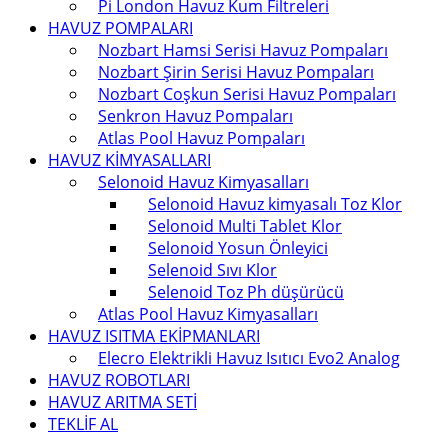
Pi London Havuz Kum Filtreleri
HAVUZ POMPALARI
Nozbart Hamsi Serisi Havuz Pompaları
Nozbart Şirin Serisi Havuz Pompaları
Nozbart Coşkun Serisi Havuz Pompaları
Senkron Havuz Pompaları
Atlas Pool Havuz Pompaları
HAVUZ KİMYASALLARI
Selonoid Havuz Kimyasalları
Selonoid Havuz kimyasalı Toz Klor
Selonoid Multi Tablet Klor
Selonoid Yosun Önleyici
Selenoid Sıvı Klor
Selenoid Toz Ph düşürücü
Atlas Pool Havuz Kimyasalları
HAVUZ ISITMA EKİPMANLARI
Elecro Elektrikli Havuz Isıtıcı Evo2 Analog
HAVUZ ROBOTLARI
HAVUZ ARITMA SETİ
TEKLİF AL