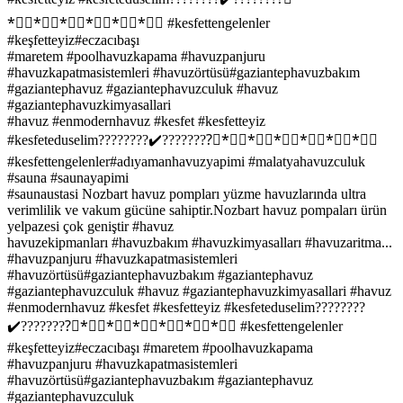
*⃣⃣*⃣⃣*⃣⃣*⃣⃣*⃣⃣*⃣⃣ #kesfettengelenler
#keşfetteyiz#eczacıbaşı
#maretem #poolhavuzkapama #havuzpanjuru
#havuzkapatmasistemleri #havuzörtüsü#gaziantephavuzbakım
#gaziantephavuz #gaziantephavuzculuk #havuz
#gaziantephavuzkimyasallari
#havuz #enmodernhavuz #kesfet #kesfetteyiz
#kesfeteduselim????????✔️????????⃣*⃣⃣*⃣⃣*⃣⃣*⃣⃣*⃣⃣*⃣⃣
#kesfettengelenler#adıyamanhavuzyapimi #malatyahavuzculuk
#sauna #saunayapimi
#saunaustasi Nozbart havuz pompları yüzme havuzlarında ultra
verimlilik ve vakum gücüne sahiptir.Nozbart havuz pompaları ürün
yelpazesi çok geniştir #havuz
havuzekipmanları #havuzbakım #havuzkimyasalları #havuzaritma...
#havuzpanjuru #havuzkapatmasistemleri
#havuzörtüsü#gaziantephavuzbakım #gaziantephavuz
#gaziantephavuzculuk #havuz #gaziantephavuzkimyasallari #havuz
#enmodernhavuz #kesfet #kesfetteyiz #kesfeteduselim????????
✔️????????⃣*⃣⃣*⃣⃣*⃣⃣*⃣⃣*⃣⃣*⃣⃣ #kesfettengelenler
#keşfetteyiz#eczacıbaşı #maretem #poolhavuzkapama
#havuzpanjuru #havuzkapatmasistemleri
#havuzörtüsü#gaziantephavuzbakım #gaziantephavuz
#gaziantephavuzculuk