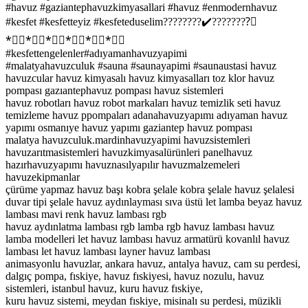
#havuz #gaziantephavuzkimyasallari #havuz #enmodernhavuz
#kesfet #kesfetteyiz #kesfeteduselim????????✔️????????⃣
*⃣⃣*⃣⃣*⃣⃣*⃣⃣*⃣⃣*⃣⃣
#kesfettengelenler#adıyamanhavuzyapimi
#malatyahavuzculuk #sauna #saunayapimi #saunaustasi havuz
havuzcular havuz kimyasalı havuz kimyasalları toz klor havuz
pompası gazıantephavuz pompası havuz sistemleri
havuz robotları havuz robot markaları havuz temizlik seti havuz
temizleme havuz ppompaları adanahavuzyapımı adıyaman havuz
yapımı osmanıye havuz yapımı gaziantep havuz pompası
malatya havuzculuk.mardinhavuzyapimi havuzsistemleri
havuzarıtmasistemleri havuzkimyasalürünleri panelhavuz
hazırhavuzyapımı havuznasılyapılır havuzmalzemeleri
havuzekipmanlar
çürüme yapmaz havuz başı kobra şelale kobra şelale havuz şelalesi
duvar tipi şelale havuz aydınlayması sıva üstü let lamba beyaz havuz
lambası mavi renk havuz lambası rgb
havuz aydınlatma lambası rgb lamba rgb havuz lambası havuz
lamba modelleri let havuz lambası havuz armatürü kovanlıl havuz
lambası let havuz lambası layner havuz lambası
animasyonlu havuzlar, ankara havuz, antalya havuz, cam su perdesi,
dalgıç pompa, fıskiye, havuz fıskiyesi, havuz nozulu, havuz
sistemleri, istanbul havuz, kuru havuz fıskiye,
kuru havuz sistemi, meydan fıskiye, misinalı su perdesi, müzikli