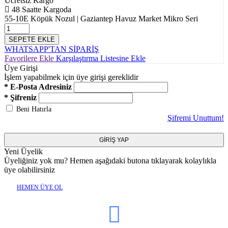
Ücretsiz Kargo
48 Saatte Kargoda
55-10E Köpük Nozul | Gaziantep Havuz Market Mikro Seri
SEPETE EKLE
WHATSAPP'TAN SİPARİŞ
Favorilere Ekle
Karşılaştırma Listesine Ekle
Üye Girişi
İşlem yapabilmek için üye girişi gereklidir
* E-Posta Adresiniz
* Şifreniz
Beni Hatırla
Şifremi Unuttum!
GİRİŞ YAP
Yeni Üyelik
Üyeliğiniz yok mu? Hemen aşağıdaki butona tıklayarak kolaylıkla
üye olabilirsiniz
HEMEN ÜYE OL