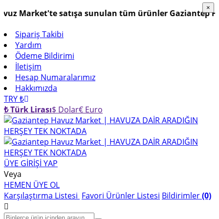
×
×
z Market'te satışa sunulan tüm ürünler Gaziantep Havuz
Sipariş Takibi
Yardım
Ödeme Bildirimi
İletişim
Hesap Numaralarımız
Hakkımızda
TRY ₺
₺ Türk Lirası
$ Dolar
€ Euro
ÜYE GİRİŞİ YAP
Veya
HEMEN ÜYE OL
Karşılaştırma Listesi
Favori Ürünler Listesi
Bildirimler
(0)