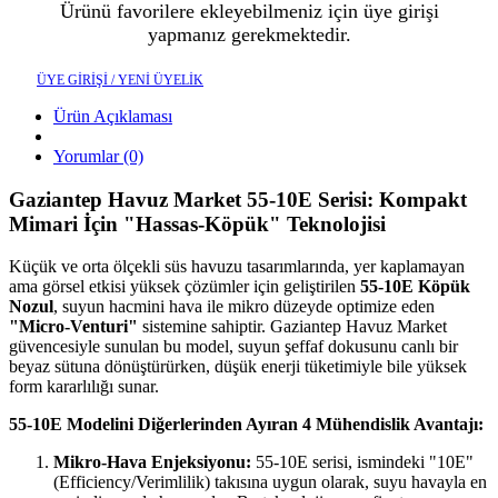
Ürünü favorilere ekleyebilmeniz için üye girişi
yapmanız gerekmektedir.
ÜYE GİRİŞİ / YENİ ÜYELİK
Ürün Açıklaması
Yorumlar (0)
Gaziantep Havuz Market 55-10E Serisi: Kompakt
Mimari İçin "Hassas-Köpük" Teknolojisi
Küçük ve orta ölçekli süs havuzu tasarımlarında, yer kaplamayan
ama görsel etkisi yüksek çözümler için geliştirilen
55-10E Köpük
Nozul
, suyun hacmini hava ile mikro düzeyde optimize eden
"Micro-Venturi"
sistemine sahiptir. Gaziantep Havuz Market
güvencesiyle sunulan bu model, suyun şeffaf dokusunu canlı bir
beyaz sütuna dönüştürürken, düşük enerji tüketimiyle bile yüksek
form kararlılığı sunar.
55-10E Modelini Diğerlerinden Ayıran 4 Mühendislik Avantajı:
Mikro-Hava Enjeksiyonu:
55-10E serisi, ismindeki "10E"
(Efficiency/Verimlilik) takısına uygun olarak, suyu havayla en