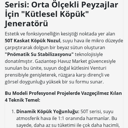
Serisi: Orta Ölçekli Peyzajlar
İçin "Kütlesel Köpük"
Jeneratörü
Estetik ve fonksiyonelliğin kesiştiği noktada yer alan
50T Kaskat Köpük Nozul
, suyu hava ile mikro düzeyde
çarpıştırarak dolgun bir beyaz sütun oluşturan
"Pnömatik Su Stabilizasyonu"
teknolojisiyle
donatılmıştır. Gaziantep Havuz Market güvencesiyle
sunulan bu ünite, suyun doğal kütlesini Venturi
prensibiyle genişleterek, rüzgara karşı dirençli ve
görsel doygunluğu yüksek bir su formu sunar.
Bu Modeli Profesyonel Projelerde Vazgeçilmez Kılan
4 Teknik Temel:
Dinamik Köpük Yoğunluğu:
50T serisi, suyu
atmosferik hava ile 1:1 oranında harmanlar. Bu
sayede, daha az su tüketimi ile çok daha hacimli,