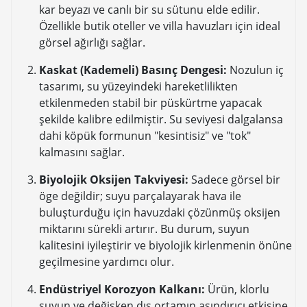
kar beyazı ve canlı bir su sütunu elde edilir.
Özellikle butik oteller ve villa havuzları için ideal
görsel ağırlığı sağlar.
Kaskat (Kademeli) Basınç Dengesi:
Nozulun iç
tasarımı, su yüzeyindeki hareketlilikten
etkilenmeden stabil bir püskürtme yapacak
şekilde kalibre edilmiştir. Su seviyesi dalgalansa
dahi köpük formunun "kesintisiz" ve "tok"
kalmasını sağlar.
Biyolojik Oksijen Takviyesi:
Sadece görsel bir
öge değildir; suyu parçalayarak hava ile
buluşturduğu için havuzdaki çözünmüş oksijen
miktarını sürekli artırır. Bu durum, suyun
kalitesini iyileştirir ve biyolojik kirlenmenin önüne
geçilmesine yardımcı olur.
Endüstriyel Korozyon Kalkanı:
Ürün, klorlu
suyun ve değişken dış ortamın aşındırıcı etkisine