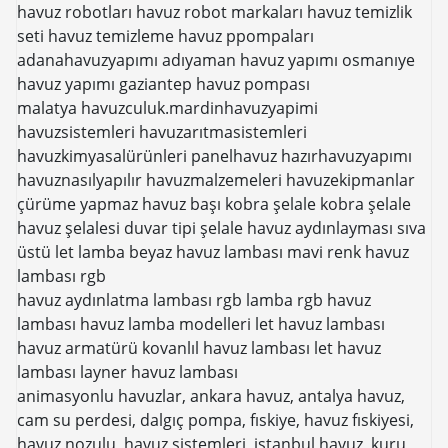
havuz robotları havuz robot markaları havuz temizlik
seti havuz temizleme havuz ppompaları
adanahavuzyapımı adıyaman havuz yapımı osmanıye
havuz yapımı gaziantep havuz pompası
malatya havuzculuk.mardinhavuzyapimi
havuzsistemleri havuzarıtmasistemleri
havuzkimyasalürünleri panelhavuz hazırhavuzyapımı
havuznasılyapılır havuzmalzemeleri havuzekipmanlar
çürüme yapmaz havuz başı kobra şelale kobra şelale
havuz şelalesi duvar tipi şelale havuz aydınlayması sıva
üstü let lamba beyaz havuz lambası mavi renk havuz
lambası rgb
havuz aydınlatma lambası rgb lamba rgb havuz
lambası havuz lamba modelleri let havuz lambası
havuz armatürü kovanlıl havuz lambası let havuz
lambası layner havuz lambası
animasyonlu havuzlar, ankara havuz, antalya havuz,
cam su perdesi, dalgıç pompa, fıskiye, havuz fıskiyesi,
havuz nozulu, havuz sistemleri, istanbul havuz, kuru