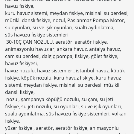
havuz fıskiye,
kuru havuz sistemi, meydan fıskiye, misinalı su perdesi,
müzikli danslı fıskiye, nozul, Paslanmaz Pompa Motor,
su oyunları, su ve ışık oyunları, sualtı aydınlatma,
süs havuzu fıskiye sistemleri
30-10Ç ÇAN NOZULU, aeratör, aeratör fıskiye,
animasyonlu havuzlar, ankara havuz, antalya havuz,
cam su perdesi, dalgıç pompa, fıskiye, gölet fıskiye,
havuz fıskiyesi,
havuz nozulu, havuz sistemleri, istanbul havuz, köpük
fıskiye, köpük nozulu, kuru havuz fıskiye, kuru havuz
sistemi, meydan fıskiye, misinalı su perdesi, müzikli
danslı fıskiye,
nozul, şampanya köpüğü nozulu, su çanı, su jeti
fıskiye, su jeti nozulu, su oyunları, su ve ışık oyunları,
sualtı aydınlatma, süs havuzu fıskiye sistemleri, volkan
fıskiye,
yüzer fıskiye , aeratör, aeratör fıskiye, animasyonlu