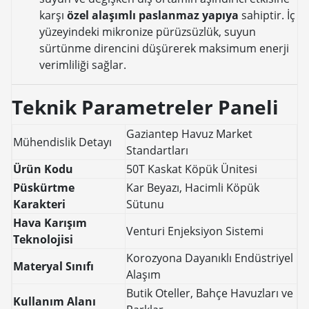
karşı
özel alaşımlı paslanmaz yapıya
sahiptir. İç
yüzeyindeki mikronize pürüzsüzlük, suyun
sürtünme direncini düşürerek maksimum enerji
verimliliği sağlar.
Teknik Parametreler Paneli
Gaziantep Havuz Market
Mühendislik Detayı
Standartları
Ürün Kodu
50T Kaskat Köpük Ünitesi
Püskürtme
Kar Beyazı, Hacimli Köpük
Karakteri
Sütunu
Hava Karışım
Venturi Enjeksiyon Sistemi
Teknolojisi
Korozyona Dayanıklı Endüstriyel
Materyal Sınıfı
Alaşım
Butik Oteller, Bahçe Havuzları ve
Kullanım Alanı