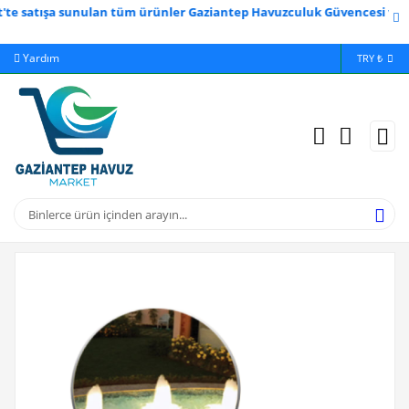
ışa sunulan tüm ürünler Gaziantep Havuzculuk Güvencesi ve Kalitesi 
Yardım
Ödeme Bildirimi
İleti
TRY ₺