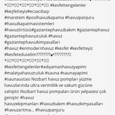
*⃣⃣*⃣⃣*⃣⃣*⃣⃣*⃣⃣*⃣⃣ #kesfettengelenler
#keşfetteyiz#eczacıbaşı
#maretem #poolhavuzkapama #havuzpanjuru
#havuzkapatmasistemleri
#havuzörtüsü#gaziantephavuzbakım #gaziantephavuz
#gaziantephavuzculuk #havuz
#gaziantephavuzkimyasallari
#havuz #enmodernhavuz #kesfet #kesfetteyiz
#kesfeteduselim????????✔️????????⃣
*⃣⃣*⃣⃣*⃣⃣*⃣⃣*⃣⃣*⃣⃣
#kesfettengelenler#adıyamanhavuzyapimi
#malatyahavuzculuk #sauna #saunayapimi
#saunaustasi Nozbart havuz pompları yüzme
havuzlarında ultra verimlilik ve vakum gücüne
sahiptir.Nozbart havuz pompaları ürün yelpazesi çok
geniştir #havuz
havuzekipmanları #havuzbakım #havuzkimyasalları
#havuzaritma... #havuzpanjuru