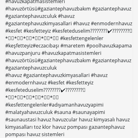
#havuzkapatmasistemleri
#havuzörtüsü#gaziantephavuzbakım #gaziantephavuz
#gaziantephavuzculuk #havuz
#gaziantephavuzkimyasallari #havuz #enmodernhavuz
#kesfet #kesfetteyiz #kesfeteduselim????????✔️????????⃣
*⃣⃣*⃣⃣*⃣⃣*⃣⃣*⃣⃣*⃣⃣ #kesfettengelenler
#keşfetteyiz#eczacıbaşı #maretem #poolhavuzkapama
#havuzpanjuru #havuzkapatmasistemleri
#havuzörtüsü#gaziantephavuzbakım #gaziantephavuz
#gaziantephavuzculuk
#havuz #gaziantephavuzkimyasallari #havuz
#enmodernhavuz #kesfet #kesfetteyiz
#kesfeteduselim????????✔️????????⃣
*⃣⃣*⃣⃣*⃣⃣*⃣⃣*⃣⃣*⃣⃣
#kesfettengelenler#adıyamanhavuzyapimi
#malatyahavuzculuk #sauna #saunayapimi
#saunaustasi havuz havuzcular havuz kimyasalı havuz
kimyasalları toz klor havuz pompası gazıantephavuz
pompası havuz sistemleri