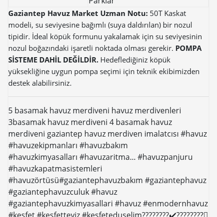
Parklar
Gaziantep Havuz Market Uzman Notu:
50T Kaskat
modeli, su seviyesine bağımlı (suya daldırılan) bir nozul
tipidir. İdeal köpük formunu yakalamak için su seviyesinin
nozul boğazındaki işaretli noktada olması gerekir.
POMPA
SİSTEME DAHİL DEĞİLDİR.
Hedeflediğiniz köpük
yüksekliğine uygun pompa seçimi için teknik ekibimizden
destek alabilirsiniz.
5 basamak havuz merdiveni havuz merdivenleri
3basamak havuz merdiveni 4 basamak havuz
merdiveni gaziantep havuz merdiven imalatcısı #havuz
#havuzekipmanları #havuzbakım
#havuzkimyasalları #havuzaritma... #havuzpanjuru
#havuzkapatmasistemleri
#havuzörtüsü#gaziantephavuzbakım #gaziantephavuz
#gaziantephavuzculuk #havuz
#gaziantephavuzkimyasallari #havuz #enmodernhavuz
#kesfet #kesfetteyiz #kesfeteduselim????????✔️????????⃣