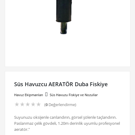
Süs Havuzcu AERATÖR Duba Fiskiye
Havuz Ekipmanları
Süs Havuzu Fiskiye ve Nozullar
★
★
★
★
★
(
0
Değerlendirme)
Suyunuzu oksijenle canlandırın, görsel şölenle taçlandırın.
Paslanmaz çelik gövdeli, 1.20m derinlik uyumlu profesyonel
aeratör."