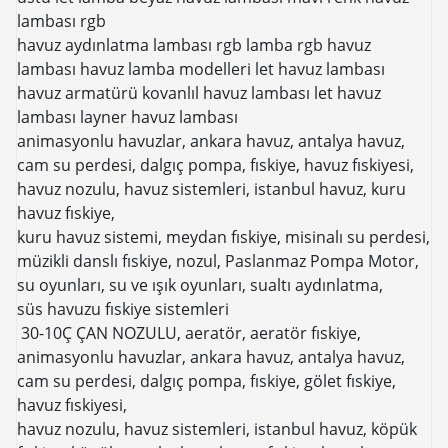
lambası rgb
havuz aydınlatma lambası rgb lamba rgb havuz
lambası havuz lamba modelleri let havuz lambası
havuz armatürü kovanlıl havuz lambası let havuz
lambası layner havuz lambası
animasyonlu havuzlar, ankara havuz, antalya havuz,
cam su perdesi, dalgıç pompa, fıskiye, havuz fıskiyesi,
havuz nozulu, havuz sistemleri, istanbul havuz, kuru
havuz fıskiye,
kuru havuz sistemi, meydan fıskiye, misinalı su perdesi,
müzikli danslı fıskiye, nozul, Paslanmaz Pompa Motor,
su oyunları, su ve ışık oyunları, sualtı aydınlatma,
süs havuzu fıskiye sistemleri
30-10Ç ÇAN NOZULU, aeratör, aeratör fıskiye,
animasyonlu havuzlar, ankara havuz, antalya havuz,
cam su perdesi, dalgıç pompa, fıskiye, gölet fıskiye,
havuz fıskiyesi,
havuz nozulu, havuz sistemleri, istanbul havuz, köpük