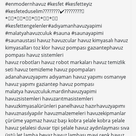
#enmodernhavuz #kesfet #kesfetteyiz
#kesfeteduselim????????✔️????????⃣
*⃣⃣*⃣⃣*⃣⃣*⃣⃣*⃣⃣*⃣⃣
#kesfettengelenler#adıyamanhavuzyapimi
#malatyahavuzculuk #sauna #saunayapimi
#saunaustasi havuz havuzcular havuz kimyasalı havuz
kimyasalları toz klor havuz pompası gazıantephavuz
pompası havuz sistemleri
havuz robotları havuz robot markaları havuz temizlik
seti havuz temizleme havuz ppompaları
adanahavuzyapımı adıyaman havuz yapımı osmanıye
havuz yapımı gaziantep havuz pompası
malatya havuzculuk.mardinhavuzyapimi
havuzsistemleri havuzarıtmasistemleri
havuzkimyasalürünleri panelhavuz hazırhavuzyapımı
havuznasılyapılır havuzmalzemeleri havuzekipmanlar
çürüme yapmaz havuz başı kobra şelale kobra şelale
havuz şelalesi duvar tipi şelale havuz aydınlayması sıva
üstü let lamba beyaz havuz lambası mavi renk havuz