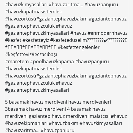
#havuzkimyasalları #havuzaritma... #havuzpanjuru
#havuzkapatmasistemleri
#havuzörtüsü#gaziantephavuzbakım #gaziantephavuz
#gaziantephavuzculuk #havuz
#gaziantephavuzkimyasallari #havuz #enmodernhavuz
#kesfet #kesfetteyiz #kesfeteduselim????????✔️????????⃣
*⃣⃣*⃣⃣*⃣⃣*⃣⃣*⃣⃣*⃣⃣ #kesfettengelenler
#keşfetteyiz#eczacıbaşı
#maretem #poolhavuzkapama #havuzpanjuru
#havuzkapatmasistemleri
#havuzörtüsü#gaziantephavuzbakım #gaziantephavuz
#gaziantephavuzculuk #havuz
#gaziantephavuzkimyasallari
5 basamak havuz merdiveni havuz merdivenleri
3basamak havuz merdiveni 4 basamak havuz
merdiveni gaziantep havuz merdiven imalatcısı #havuz
#havuzekipmanları #havuzbakım #havuzkimyasalları
#havuzaritma... #havuzpanjuru