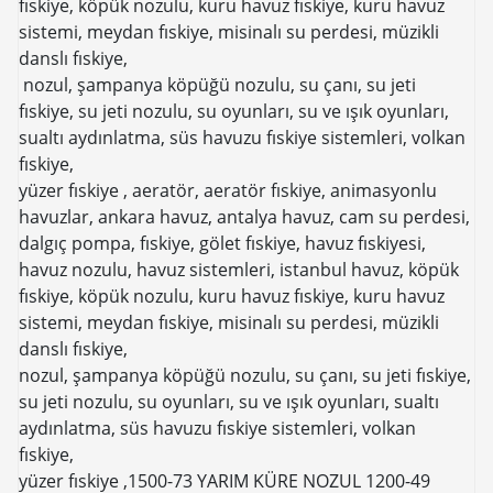
fıskiye, köpük nozulu, kuru havuz fıskiye, kuru havuz
sistemi, meydan fıskiye, misinalı su perdesi, müzikli
danslı fıskiye,
nozul, şampanya köpüğü nozulu, su çanı, su jeti
fıskiye, su jeti nozulu, su oyunları, su ve ışık oyunları,
sualtı aydınlatma, süs havuzu fıskiye sistemleri, volkan
fıskiye,
yüzer fıskiye , aeratör, aeratör fıskiye, animasyonlu
havuzlar, ankara havuz, antalya havuz, cam su perdesi,
dalgıç pompa, fıskiye, gölet fıskiye, havuz fıskiyesi,
havuz nozulu, havuz sistemleri, istanbul havuz, köpük
fıskiye, köpük nozulu, kuru havuz fıskiye, kuru havuz
sistemi, meydan fıskiye, misinalı su perdesi, müzikli
danslı fıskiye,
nozul, şampanya köpüğü nozulu, su çanı, su jeti fıskiye,
su jeti nozulu, su oyunları, su ve ışık oyunları, sualtı
aydınlatma, süs havuzu fıskiye sistemleri, volkan
fıskiye,
yüzer fıskiye ,1500-73 YARIM KÜRE NOZUL 1200-49