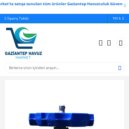
tışa sunulan tüm ürünler Gaziantep Havuzculuk Güvencesi ve Kalitesi
Sipariş Takibi
Yardım
Ödeme 
TRY ₺