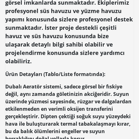
görsel imkanlarda sunmaktadır. Ekiplerimiz
profesyonel süs havuzu ve yüzme havuzu
yapımı konusunda sizlere profesyonel destek
sunmaktadır. İster proje destekli çeşitli
havuz ve süs havuzu konusunda bize
ulaşarak detaylı bilgi sahibi olabilir ve
projelendirme konusunda sizlere yardımcı
olabiliriz.
Ürün Detayları (Tablo/Liste formatında):
Dubalı Aeratör sistemi, sadece görsel bir fıskiye
değil, aynı zamanda göletinizin akciğeridir. Suyun
üzerinde yüzmesi sayesinde, rüzgar ve dalgalardan
etkilenmeden en verimli oksijen transferini
gerçekleştirir. Dipten çektiği soğuk suyu yüzeydeki
hava ile buluşturarak termal tabakalaşmayı kırar,
bu da balık ölümlerini engeller ve suyun
berraklığını doğal yollarla korur