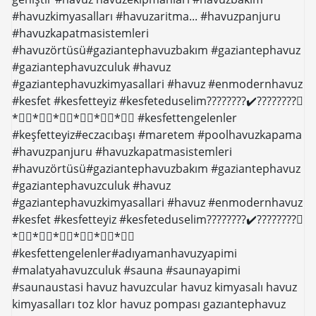
#havuzkimyasalları #havuzaritma... #havuzpanjuru
#havuzkapatmasistemleri
#havuzörtüsü#gaziantephavuzbakım #gaziantephavuz
#gaziantephavuzculuk #havuz
#gaziantephavuzkimyasallari #havuz #enmodernhavuz
#kesfet #kesfetteyiz #kesfeteduselim????????✔️????????⃣
*⃣⃣*⃣⃣*⃣⃣*⃣⃣*⃣⃣*⃣⃣ #kesfettengelenler
#keşfetteyiz#eczacıbaşı #maretem #poolhavuzkapama
#havuzpanjuru #havuzkapatmasistemleri
#havuzörtüsü#gaziantephavuzbakım #gaziantephavuz
#gaziantephavuzculuk #havuz
#gaziantephavuzkimyasallari #havuz #enmodernhavuz
#kesfet #kesfetteyiz #kesfeteduselim????????✔️????????⃣
*⃣⃣*⃣⃣*⃣⃣*⃣⃣*⃣⃣*⃣⃣
#kesfettengelenler#adıyamanhavuzyapimi
#malatyahavuzculuk #sauna #saunayapimi
#saunaustasi havuz havuzcular havuz kimyasalı havuz
kimyasalları toz klor havuz pompası gazıantephavuz