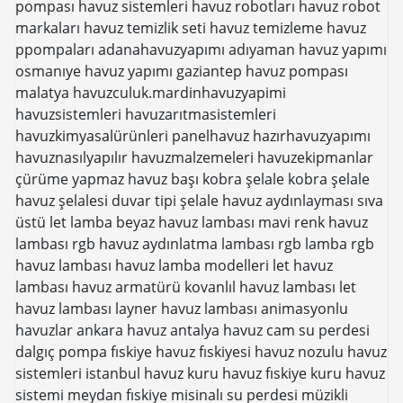
pompası havuz sistemleri havuz robotları havuz robot
markaları havuz temizlik seti havuz temizleme havuz
ppompaları adanahavuzyapımı adıyaman havuz yapımı
osmanıye havuz yapımı gaziantep havuz pompası
malatya havuzculuk.mardinhavuzyapimi
havuzsistemleri havuzarıtmasistemleri
havuzkimyasalürünleri panelhavuz hazırhavuzyapımı
havuznasılyapılır havuzmalzemeleri havuzekipmanlar
çürüme yapmaz havuz başı kobra şelale kobra şelale
havuz şelalesi duvar tipi şelale havuz aydınlayması sıva
üstü let lamba beyaz havuz lambası mavi renk havuz
lambası rgb havuz aydınlatma lambası rgb lamba rgb
havuz lambası havuz lamba modelleri let havuz
lambası havuz armatürü kovanlıl havuz lambası let
havuz lambası layner havuz lambası animasyonlu
havuzlar
ankara havuz
antalya havuz
cam su perdesi
dalgıç pompa
fıskiye
havuz fıskiyesi
havuz nozulu
havuz
sistemleri
istanbul havuz
kuru havuz fıskiye
kuru havuz
sistemi
meydan fıskiye
misinalı su perdesi
müzikli