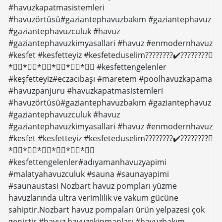
#havuzkapatmasistemleri
#havuzörtüsü#gaziantephavuzbakım #gaziantephavuz
#gaziantephavuzculuk #havuz
#gaziantephavuzkimyasallari #havuz #enmodernhavuz
#kesfet #kesfetteyiz #kesfeteduselim????????✔️????????⃣
*⃣⃣*⃣⃣*⃣⃣*⃣⃣*⃣⃣*⃣⃣ #kesfettengelenler
#keşfetteyiz#eczacıbaşı #maretem #poolhavuzkapama
#havuzpanjuru #havuzkapatmasistemleri
#havuzörtüsü#gaziantephavuzbakım #gaziantephavuz
#gaziantephavuzculuk #havuz
#gaziantephavuzkimyasallari #havuz #enmodernhavuz
#kesfet #kesfetteyiz #kesfeteduselim????????✔️????????⃣
*⃣⃣*⃣⃣*⃣⃣*⃣⃣*⃣⃣*⃣⃣
#kesfettengelenler#adıyamanhavuzyapimi
#malatyahavuzculuk #sauna #saunayapimi
#saunaustasi Nozbart havuz pompları yüzme
havuzlarında ultra verimlilik ve vakum gücüne
sahiptir.Nozbart havuz pompaları ürün yelpazesi çok
geniştir #havuz havuzekipmanları #havuzbakım