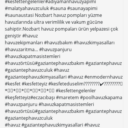
#kesfettengelenler#adıyamanhavuzyapimi
#malatyahavuzculuk #sauna #saunayapimi
#saunaustasi Nozbart havuz pompları yüzme
havuzlarında ultra verimlilik ve vakum gücüne
sahiptir.Nozbart havuz pompaları ürün yelpazesi çok
geniştir #havuz
havuzekipmanları #havuzbakım #havuzkimyasalları
#havuzaritma... #havuzpanjuru
#havuzkapatmasistemleri
#havuzörtüsü#gaziantephavuzbakım #gaziantephavuz
#gaziantephavuzculuk #havuz
#gaziantephavuzkimyasallari #havuz #enmodernhavuz
#kesfet #kesfetteyiz #kesfeteduselim????????✔️????????⃣
*⃣⃣*⃣⃣*⃣⃣*⃣⃣*⃣⃣*⃣⃣ #kesfettengelenler
#keşfetteyiz#eczacıbaşı #maretem #poolhavuzkapama
#havuzpanjuru #havuzkapatmasistemleri
#havuzörtüsü#gaziantephavuzbakım #gaziantephavuz
#gaziantephavuzculuk
#havuz #gaziantephavuzkimyasallari #havuz