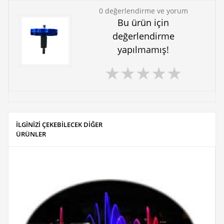
0 değerlendirme ve yorum
Bu ürün için
değerlendirme
yapılmamış!
★
★
★
★
★
İLGİNİZİ ÇEKEBİLECEK DİĞER
ÜRÜNLER