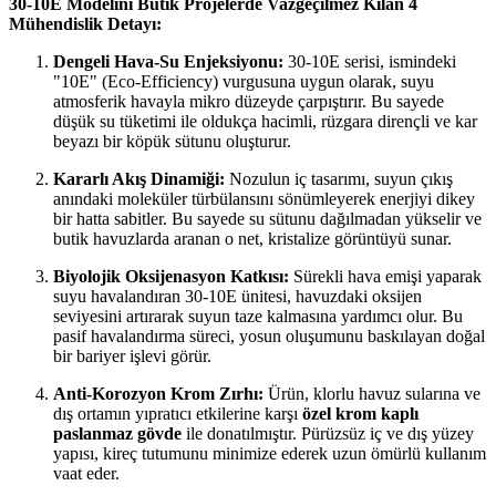
30-10E Modelini Butik Projelerde Vazgeçilmez Kılan 4
Mühendislik Detayı:
Dengeli Hava-Su Enjeksiyonu:
30-10E serisi, ismindeki
"10E" (Eco-Efficiency) vurgusuna uygun olarak, suyu
atmosferik havayla mikro düzeyde çarpıştırır. Bu sayede
düşük su tüketimi ile oldukça hacimli, rüzgara dirençli ve kar
beyazı bir köpük sütunu oluşturur.
Kararlı Akış Dinamiği:
Nozulun iç tasarımı, suyun çıkış
anındaki moleküler türbülansını sönümleyerek enerjiyi dikey
bir hatta sabitler. Bu sayede su sütunu dağılmadan yükselir ve
butik havuzlarda aranan o net, kristalize görüntüyü sunar.
Biyolojik Oksijenasyon Katkısı:
Sürekli hava emişi yaparak
suyu havalandıran 30-10E ünitesi, havuzdaki oksijen
seviyesini artırarak suyun taze kalmasına yardımcı olur. Bu
pasif havalandırma süreci, yosun oluşumunu baskılayan doğal
bir bariyer işlevi görür.
Anti-Korozyon Krom Zırhı:
Ürün, klorlu havuz sularına ve
dış ortamın yıpratıcı etkilerine karşı
özel krom kaplı
paslanmaz gövde
ile donatılmıştır. Pürüzsüz iç ve dış yüzey
yapısı, kireç tutumunu minimize ederek uzun ömürlü kullanım
vaat eder.