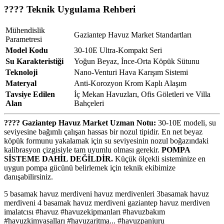
???? Teknik Uygulama Rehberi
Mühendislik
Gaziantep Havuz Market Standartları
Parametresi
Model Kodu
30-10E Ultra-Kompakt Seri
Su Karakteristiği
Yoğun Beyaz, İnce-Orta Köpük Sütunu
Teknoloji
Nano-Venturi Hava Karışım Sistemi
Materyal
Anti-Korozyon Krom Kaplı Alaşım
Tavsiye Edilen
İç Mekan Havuzları, Ofis Göletleri ve Villa
Alan
Bahçeleri
???? Gaziantep Havuz Market Uzman Notu:
30-10E modeli, su
seviyesine bağımlı çalışan hassas bir nozul tipidir. En net beyaz
köpük formunu yakalamak için su seviyesinin nozul boğazındaki
kalibrasyon çizgisiyle tam uyumlu olması gerekir.
POMPA
SİSTEME DAHİL DEĞİLDİR.
Küçük ölçekli sisteminize en
uygun pompa gücünü belirlemek için teknik ekibimize
danışabilirsiniz.
5 basamak havuz merdiveni havuz merdivenleri 3basamak havuz
merdiveni 4 basamak havuz merdiveni gaziantep havuz merdiven
imalatcısı #havuz #havuzekipmanları #havuzbakım
#havuzkimyasalları #havuzaritma... #havuzpanjuru