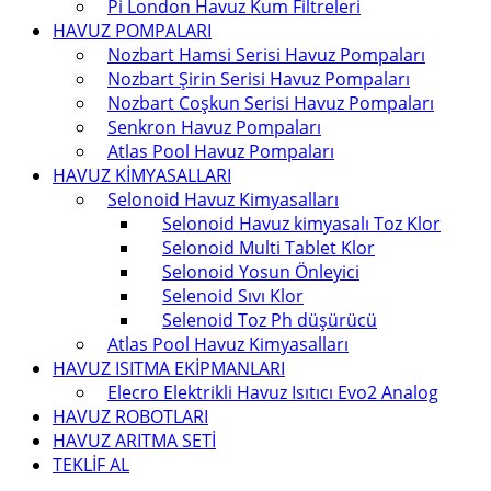
Pi London Havuz Kum Filtreleri
HAVUZ POMPALARI
Nozbart Hamsi Serisi Havuz Pompaları
Nozbart Şirin Serisi Havuz Pompaları
Nozbart Coşkun Serisi Havuz Pompaları
Senkron Havuz Pompaları
Atlas Pool Havuz Pompaları
HAVUZ KİMYASALLARI
Selonoid Havuz Kimyasalları
Selonoid Havuz kimyasalı Toz Klor
Selonoid Multi Tablet Klor
Selonoid Yosun Önleyici
Selenoid Sıvı Klor
Selenoid Toz Ph düşürücü
Atlas Pool Havuz Kimyasalları
HAVUZ ISITMA EKİPMANLARI
Elecro Elektrikli Havuz Isıtıcı Evo2 Analog
HAVUZ ROBOTLARI
HAVUZ ARITMA SETİ
TEKLİF AL