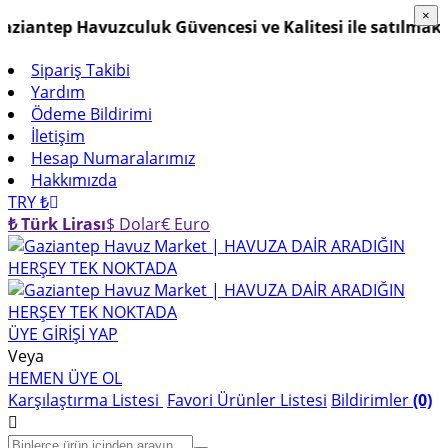
×
×
ntep Havuzculuk Güvencesi ve Kalitesi ile satılmaktadı
Sipariş Takibi
Yardım
Ödeme Bildirimi
İletişim
Hesap Numaralarımız
Hakkımızda
TRY ₺
₺ Türk Lirası
$ Dolar
€ Euro
ÜYE GİRİŞİ YAP
Veya
HEMEN ÜYE OL
Karşılaştırma Listesi
Favori Ürünler Listesi
Bildirimler
(0)