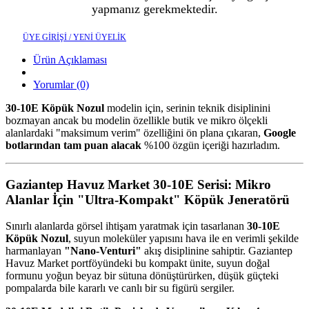
yapmanız gerekmektedir.
ÜYE GİRİŞİ / YENİ ÜYELİK
Ürün Açıklaması
Yorumlar (0)
30-10E Köpük Nozul
modelin için, serinin teknik disiplinini
bozmayan ancak bu modelin özellikle butik ve mikro ölçekli
alanlardaki "maksimum verim" özelliğini ön plana çıkaran,
Google
botlarından tam puan alacak
%100 özgün içeriği hazırladım.
Gaziantep Havuz Market 30-10E Serisi: Mikro
Alanlar İçin "Ultra-Kompakt" Köpük Jeneratörü
Sınırlı alanlarda görsel ihtişam yaratmak için tasarlanan
30-10E
Köpük Nozul
, suyun moleküler yapısını hava ile en verimli şekilde
harmanlayan
"Nano-Venturi"
akış disiplinine sahiptir. Gaziantep
Havuz Market portföyündeki bu kompakt ünite, suyun doğal
formunu yoğun beyaz bir sütuna dönüştürürken, düşük güçteki
pompalarda bile kararlı ve canlı bir su figürü sergiler.