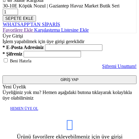
48 Saatte Kargoda
30-10E Köpük Nozul | Gaziantep Havuz Market Butik Seri
SEPETE EKLE
WHATSAPP'TAN SİPARİŞ
Favorilere Ekle
Karşılaştırma Listesine Ekle
Üye Girişi
İşlem yapabilmek için üye girişi gereklidir
* E-Posta Adresiniz
* Şifreniz
Beni Hatırla
Şifremi Unuttum!
GİRİŞ YAP
Yeni Üyelik
Üyeliğiniz yok mu? Hemen aşağıdaki butona tıklayarak kolaylıkla
üye olabilirsiniz
HEMEN ÜYE OL
Ürünü favorilere ekleyebilmeniz için üye girişi