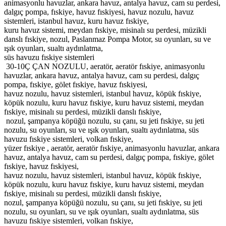
animasyonlu havuzlar, ankara havuz, antalya havuz, cam su perdesi,
dalgıç pompa, fıskiye, havuz fıskiyesi, havuz nozulu, havuz
sistemleri, istanbul havuz, kuru havuz fıskiye,
kuru havuz sistemi, meydan fıskiye, misinalı su perdesi, müzikli
danslı fıskiye, nozul, Paslanmaz Pompa Motor, su oyunları, su ve
ışık oyunları, sualtı aydınlatma,
süs havuzu fıskiye sistemleri
30-10Ç ÇAN NOZULU, aeratör, aeratör fıskiye, animasyonlu
havuzlar, ankara havuz, antalya havuz, cam su perdesi, dalgıç
pompa, fıskiye, gölet fıskiye, havuz fıskiyesi,
havuz nozulu, havuz sistemleri, istanbul havuz, köpük fıskiye,
köpük nozulu, kuru havuz fıskiye, kuru havuz sistemi, meydan
fıskiye, misinalı su perdesi, müzikli danslı fıskiye,
nozul, şampanya köpüğü nozulu, su çanı, su jeti fıskiye, su jeti
nozulu, su oyunları, su ve ışık oyunları, sualtı aydınlatma, süs
havuzu fıskiye sistemleri, volkan fıskiye,
yüzer fıskiye , aeratör, aeratör fıskiye, animasyonlu havuzlar, ankara
havuz, antalya havuz, cam su perdesi, dalgıç pompa, fıskiye, gölet
fıskiye, havuz fıskiyesi,
havuz nozulu, havuz sistemleri, istanbul havuz, köpük fıskiye,
köpük nozulu, kuru havuz fıskiye, kuru havuz sistemi, meydan
fıskiye, misinalı su perdesi, müzikli danslı fıskiye,
nozul, şampanya köpüğü nozulu, su çanı, su jeti fıskiye, su jeti
nozulu, su oyunları, su ve ışık oyunları, sualtı aydınlatma, süs
havuzu fıskiye sistemleri, volkan fıskiye,