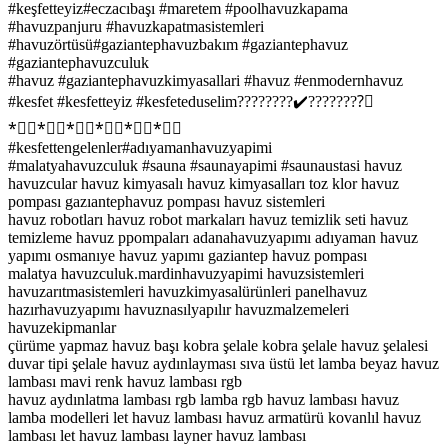
#keşfetteyiz#eczacıbaşı #maretem #poolhavuzkapama
#havuzpanjuru #havuzkapatmasistemleri
#havuzörtüsü#gaziantephavuzbakım #gaziantephavuz
#gaziantephavuzculuk
#havuz #gaziantephavuzkimyasallari #havuz #enmodernhavuz
#kesfet #kesfetteyiz #kesfeteduselim????????✔️????????⃣
*⃣⃣*⃣⃣*⃣⃣*⃣⃣*⃣⃣*⃣⃣
#kesfettengelenler#adıyamanhavuzyapimi
#malatyahavuzculuk #sauna #saunayapimi #saunaustasi havuz
havuzcular havuz kimyasalı havuz kimyasalları toz klor havuz
pompası gazıantephavuz pompası havuz sistemleri
havuz robotları havuz robot markaları havuz temizlik seti havuz
temizleme havuz ppompaları adanahavuzyapımı adıyaman havuz
yapımı osmanıye havuz yapımı gaziantep havuz pompası
malatya havuzculuk.mardinhavuzyapimi havuzsistemleri
havuzarıtmasistemleri havuzkimyasalürünleri panelhavuz
hazırhavuzyapımı havuznasılyapılır havuzmalzemeleri
havuzekipmanlar
çürüme yapmaz havuz başı kobra şelale kobra şelale havuz şelalesi
duvar tipi şelale havuz aydınlayması sıva üstü let lamba beyaz havuz
lambası mavi renk havuz lambası rgb
havuz aydınlatma lambası rgb lamba rgb havuz lambası havuz
lamba modelleri let havuz lambası havuz armatürü kovanlıl havuz
lambası let havuz lambası layner havuz lambası