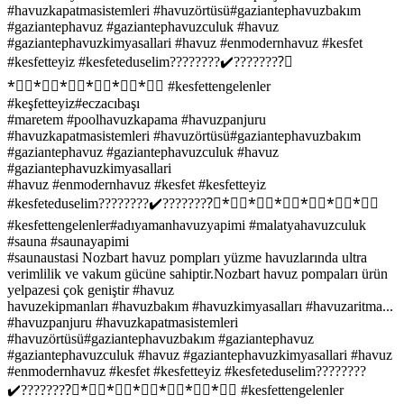
#havuzkapatmasistemleri #havuzörtüsü#gaziantephavuzbakım
#gaziantephavuz #gaziantephavuzculuk #havuz
#gaziantephavuzkimyasallari #havuz #enmodernhavuz #kesfet
#kesfetteyiz #kesfeteduselim????????✔️????????⃣
*⃣⃣*⃣⃣*⃣⃣*⃣⃣*⃣⃣*⃣⃣ #kesfettengelenler
#keşfetteyiz#eczacıbaşı
#maretem #poolhavuzkapama #havuzpanjuru
#havuzkapatmasistemleri #havuzörtüsü#gaziantephavuzbakım
#gaziantephavuz #gaziantephavuzculuk #havuz
#gaziantephavuzkimyasallari
#havuz #enmodernhavuz #kesfet #kesfetteyiz
#kesfeteduselim????????✔️????????⃣*⃣⃣*⃣⃣*⃣⃣*⃣⃣*⃣⃣*⃣⃣
#kesfettengelenler#adıyamanhavuzyapimi #malatyahavuzculuk
#sauna #saunayapimi
#saunaustasi Nozbart havuz pompları yüzme havuzlarında ultra
verimlilik ve vakum gücüne sahiptir.Nozbart havuz pompaları ürün
yelpazesi çok geniştir #havuz
havuzekipmanları #havuzbakım #havuzkimyasalları #havuzaritma...
#havuzpanjuru #havuzkapatmasistemleri
#havuzörtüsü#gaziantephavuzbakım #gaziantephavuz
#gaziantephavuzculuk #havuz #gaziantephavuzkimyasallari #havuz
#enmodernhavuz #kesfet #kesfetteyiz #kesfeteduselim????????
✔️????????⃣*⃣⃣*⃣⃣*⃣⃣*⃣⃣*⃣⃣*⃣⃣ #kesfettengelenler