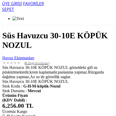
ÜYE GİRİŞİ
FAVORİLER
SEPET
Süs Havuzcu 30-10E KÖPÜK
NOZUL
Havuz Ekipmanları
★
★
★
★
★
(
0
Değerlendirme)
Süs Havuzcu 30-10E KÖPÜK NOZUL görseldeki gifi su
püskürtmektedir.krom kaplamadır.paslanma yapmaz.Rüzgarda
dağılma yapmaz,Az su ile görsellik saglar.
Süs Havuzcu 30-10E KÖPÜK NOZUL
Stok Kodu :
G-H-M-köpük-Nozul
Stok Durumu :
Mevcut
Ürünün Fiyatı
(KDV Dahil)
:
6,256.00
TL
Ücretsiz Kargo