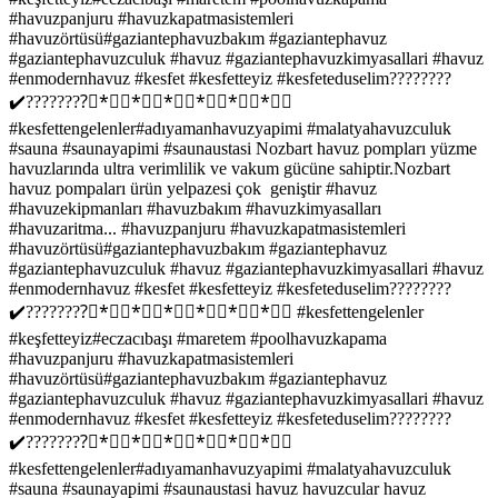
#havuzpanjuru #havuzkapatmasistemleri
#havuzörtüsü#gaziantephavuzbakım #gaziantephavuz
#gaziantephavuzculuk #havuz #gaziantephavuzkimyasallari #havuz
#enmodernhavuz #kesfet #kesfetteyiz #kesfeteduselim????????
✔️????????⃣*⃣⃣*⃣⃣*⃣⃣*⃣⃣*⃣⃣*⃣⃣
#kesfettengelenler#adıyamanhavuzyapimi #malatyahavuzculuk
#sauna #saunayapimi #saunaustasi Nozbart havuz pompları yüzme
havuzlarında ultra verimlilik ve vakum gücüne sahiptir.Nozbart
havuz pompaları ürün yelpazesi çok geniştir #havuz
#havuzekipmanları #havuzbakım #havuzkimyasalları
#havuzaritma... #havuzpanjuru #havuzkapatmasistemleri
#havuzörtüsü#gaziantephavuzbakım #gaziantephavuz
#gaziantephavuzculuk #havuz #gaziantephavuzkimyasallari #havuz
#enmodernhavuz #kesfet #kesfetteyiz #kesfeteduselim????????
✔️????????⃣*⃣⃣*⃣⃣*⃣⃣*⃣⃣*⃣⃣*⃣⃣ #kesfettengelenler
#keşfetteyiz#eczacıbaşı #maretem #poolhavuzkapama
#havuzpanjuru #havuzkapatmasistemleri
#havuzörtüsü#gaziantephavuzbakım #gaziantephavuz
#gaziantephavuzculuk #havuz #gaziantephavuzkimyasallari #havuz
#enmodernhavuz #kesfet #kesfetteyiz #kesfeteduselim????????
✔️????????⃣*⃣⃣*⃣⃣*⃣⃣*⃣⃣*⃣⃣*⃣⃣
#kesfettengelenler#adıyamanhavuzyapimi #malatyahavuzculuk
#sauna #saunayapimi #saunaustasi havuz havuzcular havuz