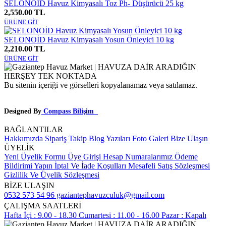
SELONOİD Havuz Kimyasalı Toz Ph- Düşürücü 25 kg
2,550.00 TL
ÜRÜNE GİT
SELONOİD Havuz Kimyasalı Yosun Önleyici 10 kg
2,210.00 TL
ÜRÜNE GİT
Bu sitenin içeriği ve görselleri kopyalanamaz veya satılamaz.
Designed By
Compass Bilişim
BAĞLANTILAR
Hakkımızda
Sipariş Takip
Blog Yazıları
Foto Galeri
Bize Ulaşın
ÜYELİK
Yeni Üyelik Formu
Üye Girişi
Hesap Numaralarımız
Ödeme
Bildirimi Yapın
İptal Ve İade Koşulları
Mesafeli Satış Sözleşmesi
Gizlilik Ve Üyelik Sözleşmesi
BİZE ULAŞIN
0532 573 54 96
gaziantephavuzculuk@gmail.com
ÇALIŞMA SAATLERİ
Hafta İçi : 9.00 - 18.30
Cumartesi : 11.00 - 16.00
Pazar : Kapalı