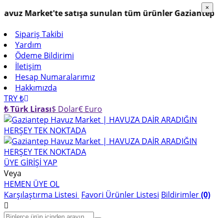
×
×
uz Market'te satışa sunulan tüm ürünler Gaziantep Havu
Sipariş Takibi
Yardım
Ödeme Bildirimi
İletişim
Hesap Numaralarımız
Hakkımızda
TRY ₺
₺ Türk Lirası
$ Dolar
€ Euro
ÜYE GİRİŞİ YAP
Veya
HEMEN ÜYE OL
Karşılaştırma Listesi
Favori Ürünler Listesi
Bildirimler
(0)