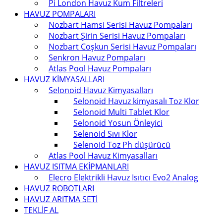
Pi London Havuz Kum Filtreleri
HAVUZ POMPALARI
Nozbart Hamsi Serisi Havuz Pompaları
Nozbart Şirin Serisi Havuz Pompaları
Nozbart Coşkun Serisi Havuz Pompaları
Senkron Havuz Pompaları
Atlas Pool Havuz Pompaları
HAVUZ KİMYASALLARI
Selonoid Havuz Kimyasalları
Selonoid Havuz kimyasalı Toz Klor
Selonoid Multi Tablet Klor
Selonoid Yosun Önleyici
Selenoid Sıvı Klor
Selenoid Toz Ph düşürücü
Atlas Pool Havuz Kimyasalları
HAVUZ ISITMA EKİPMANLARI
Elecro Elektrikli Havuz Isıtıcı Evo2 Analog
HAVUZ ROBOTLARI
HAVUZ ARITMA SETİ
TEKLİF AL