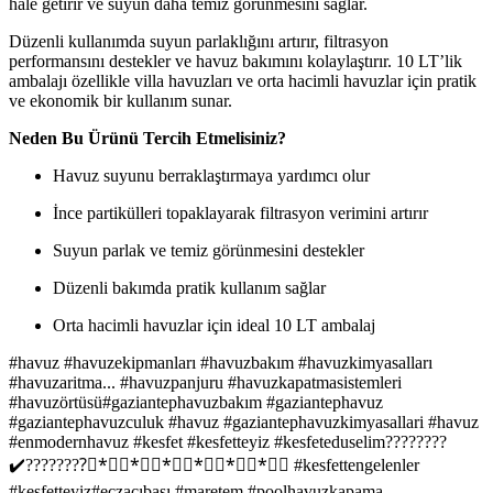
hale getirir ve suyun daha temiz görünmesini sağlar.
Düzenli kullanımda suyun parlaklığını artırır, filtrasyon
performansını destekler ve havuz bakımını kolaylaştırır. 10 LT’lik
ambalajı özellikle villa havuzları ve orta hacimli havuzlar için pratik
ve ekonomik bir kullanım sunar.
Neden Bu Ürünü Tercih Etmelisiniz?
Havuz suyunu berraklaştırmaya yardımcı olur
İnce partikülleri topaklayarak filtrasyon verimini artırır
Suyun parlak ve temiz görünmesini destekler
Düzenli bakımda pratik kullanım sağlar
Orta hacimli havuzlar için ideal 10 LT ambalaj
#havuz #havuzekipmanları #havuzbakım #havuzkimyasalları
#havuzaritma...
#havuzpanjuru #havuzkapatmasistemleri
#havuzörtüsü#gaziantephavuzbakım #gaziantephavuz
#gaziantephavuzculuk #havuz #gaziantephavuzkimyasallari #havuz
#enmodernhavuz #kesfet #kesfetteyiz #kesfeteduselim????????
✔️????????⃣*⃣⃣*⃣⃣*⃣⃣*⃣⃣*⃣⃣*⃣⃣ #kesfettengelenler
#keşfetteyiz#eczacıbaşı #maretem #poolhavuzkapama