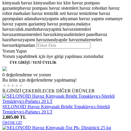
kimyasalı havuz kimyasalları toz klor havuz pompası
gazıantephavuz pompası havuz sistemleri havuz robotları havuz
robot markaları havuz temizlik seti havuz temizleme havuz
ppompaları adanahavuzyapımı adıyaman havuz yapımı osmanıye
havuz yapımı gaziantep havuz pompası.malatya
havuzculuk.mardinhavuzyapimi
havuzsistemleri
havuzarıtmasistemleri
havuzkimyasalürünleri
panelhavuz
hazırhavuzyapımı
havuznasılyapılır
havuzmalzemeleri
havuzekipmanları
Yorum Yapın
Yorum yapabilmek için üye girişi yapılması zorunludur
ÜYE GİRİŞİ / YENİ ÜYELİK
0 değerlendirme ve yorum
Bu ürün için değerlendirme yapılmamış!
★
★
★
★
★
İLGİNİZİ ÇEKEBİLECEK DİĞER ÜRÜNLER
SELONOİD Havuz Kimyasalı Bright Topaklayıcı-Sürekli
Temizleyici-Parlatıcı 20 LT
2,805.00 TL
ÜRÜNE GİT