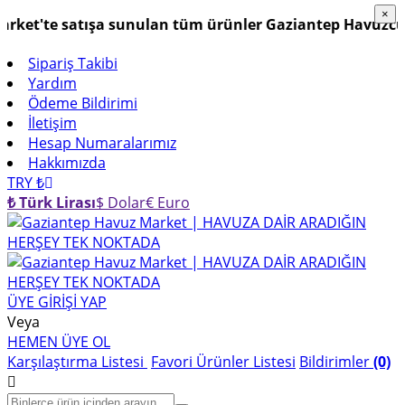
×
×
t'te satışa sunulan tüm ürünler Gaziantep Havuzculuk G
Sipariş Takibi
Yardım
Ödeme Bildirimi
İletişim
Hesap Numaralarımız
Hakkımızda
TRY ₺
₺ Türk Lirası
$ Dolar
€ Euro
ÜYE GİRİŞİ YAP
Veya
HEMEN ÜYE OL
Karşılaştırma Listesi
Favori Ürünler Listesi
Bildirimler
(0)