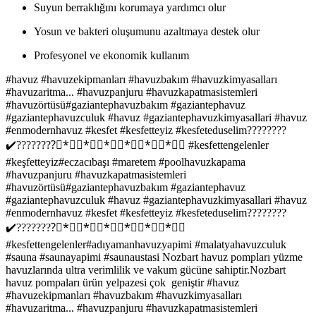
Suyun berraklığını korumaya yardımcı olur
Yosun ve bakteri oluşumunu azaltmaya destek olur
Profesyonel ve ekonomik kullanım
#havuz #havuzekipmanları #havuzbakım #havuzkimyasalları
#havuzaritma... #havuzpanjuru #havuzkapatmasistemleri
#havuzörtüsü#gaziantephavuzbakım #gaziantephavuz
#gaziantephavuzculuk #havuz #gaziantephavuzkimyasallari #havuz
#enmodernhavuz #kesfet #kesfetteyiz #kesfeteduselim????????
✔️????????⃣*⃣⃣*⃣⃣*⃣⃣*⃣⃣*⃣⃣*⃣⃣ #kesfettengelenler
#keşfetteyiz#eczacıbaşı #maretem #poolhavuzkapama
#havuzpanjuru #havuzkapatmasistemleri
#havuzörtüsü#gaziantephavuzbakım #gaziantephavuz
#gaziantephavuzculuk #havuz #gaziantephavuzkimyasallari #havuz
#enmodernhavuz #kesfet #kesfetteyiz #kesfeteduselim????????
✔️????????⃣*⃣⃣*⃣⃣*⃣⃣*⃣⃣*⃣⃣*⃣⃣
#kesfettengelenler#adıyamanhavuzyapimi #malatyahavuzculuk
#sauna #saunayapimi #saunaustasi Nozbart havuz pompları yüzme
havuzlarında ultra verimlilik ve vakum gücüne sahiptir.Nozbart
havuz pompaları ürün yelpazesi çok geniştir #havuz
#havuzekipmanları #havuzbakım #havuzkimyasalları
#havuzaritma... #havuzpanjuru #havuzkapatmasistemleri