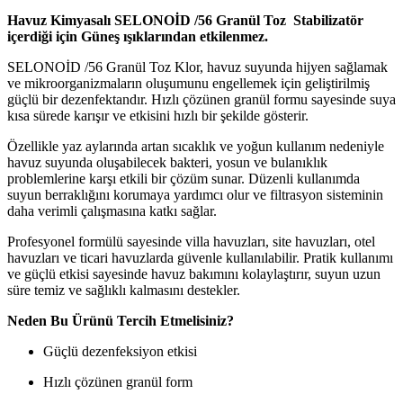
Havuz Kimyasalı SELONOİD /56 Granül Toz Stabilizatör
içerdiği için Güneş ışıklarından etkilenmez.
SELONOİD /56 Granül Toz Klor, havuz suyunda hijyen sağlamak
ve mikroorganizmaların oluşumunu engellemek için geliştirilmiş
güçlü bir dezenfektandır. Hızlı çözünen granül formu sayesinde suya
kısa sürede karışır ve etkisini hızlı bir şekilde gösterir.
Özellikle yaz aylarında artan sıcaklık ve yoğun kullanım nedeniyle
havuz suyunda oluşabilecek bakteri, yosun ve bulanıklık
problemlerine karşı etkili bir çözüm sunar. Düzenli kullanımda
suyun berraklığını korumaya yardımcı olur ve filtrasyon sisteminin
daha verimli çalışmasına katkı sağlar.
Profesyonel formülü sayesinde villa havuzları, site havuzları, otel
havuzları ve ticari havuzlarda güvenle kullanılabilir. Pratik kullanımı
ve güçlü etkisi sayesinde havuz bakımını kolaylaştırır, suyun uzun
süre temiz ve sağlıklı kalmasını destekler.
Neden Bu Ürünü Tercih Etmelisiniz?
Güçlü dezenfeksiyon etkisi
Hızlı çözünen granül form