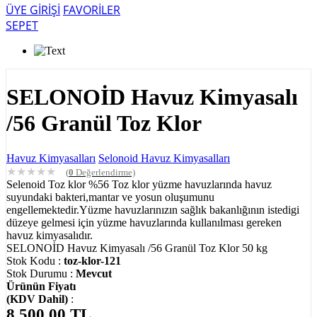
ÜYE GİRİŞİ
FAVORİLER
SEPET
SELONOİD Havuz Kimyasalı
/56 Granül Toz Klor
Havuz Kimyasalları
Selonoid Havuz Kimyasalları
★
★
★
★
★
(
0
Değerlendirme)
Selenoid Toz klor %56 Toz klor yüzme havuzlarında havuz
suyundaki bakteri,mantar ve yosun oluşumunu
engellemektedir.Yüzme havuzlarınızın sağlık bakanlığının istedigi
düzeye gelmesi için yüzme havuzlarında kullanılması gereken
havuz kimyasalıdır.
SELONOİD Havuz Kimyasalı /56 Granül Toz Klor 50 kg
Stok Kodu :
toz-klor-121
Stok Durumu :
Mevcut
Ürünün Fiyatı
(KDV Dahil)
:
8,500.00
TL