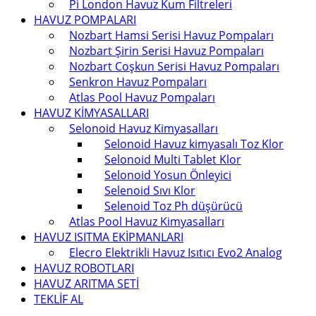
Pi London Havuz Kum Filtreleri
HAVUZ POMPALARI
Nozbart Hamsi Serisi Havuz Pompaları
Nozbart Şirin Serisi Havuz Pompaları
Nozbart Coşkun Serisi Havuz Pompaları
Senkron Havuz Pompaları
Atlas Pool Havuz Pompaları
HAVUZ KİMYASALLARI
Selonoid Havuz Kimyasalları
Selonoid Havuz kimyasalı Toz Klor
Selonoid Multi Tablet Klor
Selonoid Yosun Önleyici
Selenoid Sıvı Klor
Selenoid Toz Ph düşürücü
Atlas Pool Havuz Kimyasalları
HAVUZ ISITMA EKİPMANLARI
Elecro Elektrikli Havuz Isıtıcı Evo2 Analog
HAVUZ ROBOTLARI
HAVUZ ARITMA SETİ
TEKLİF AL