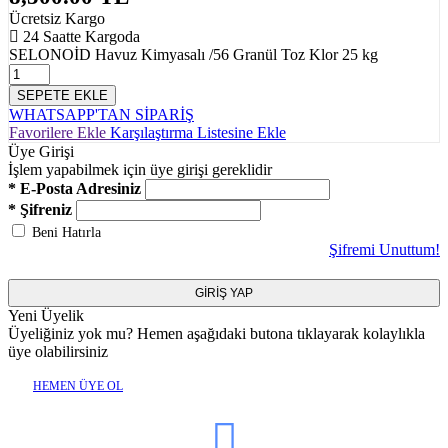
Ücretsiz Kargo
24 Saatte Kargoda
SELONOİD Havuz Kimyasalı /56 Granül Toz Klor 25 kg
SEPETE EKLE
WHATSAPP'TAN SİPARİŞ
Favorilere Ekle
Karşılaştırma Listesine Ekle
Üye Girişi
İşlem yapabilmek için üye girişi gereklidir
* E-Posta Adresiniz
* Şifreniz
Beni Hatırla
Şifremi Unuttum!
GİRİŞ YAP
Yeni Üyelik
Üyeliğiniz yok mu? Hemen aşağıdaki butona tıklayarak kolaylıkla
üye olabilirsiniz
HEMEN ÜYE OL