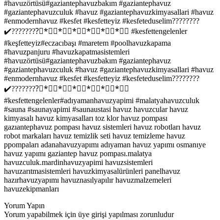
#havuzörtüsü#gaziantephavuzbakım #gaziantephavuz
#gaziantephavuzculuk #havuz #gaziantephavuzkimyasallari #havuz
#enmodernhavuz #kesfet #kesfetteyiz #kesfeteduselim????????
✔️????????⃣*⃣⃣*⃣⃣*⃣⃣*⃣⃣*⃣⃣*⃣⃣ #kesfettengelenler
#keşfetteyiz#eczacıbaşı #maretem #poolhavuzkapama
#havuzpanjuru #havuzkapatmasistemleri
#havuzörtüsü#gaziantephavuzbakım #gaziantephavuz
#gaziantephavuzculuk #havuz #gaziantephavuzkimyasallari #havuz
#enmodernhavuz #kesfet #kesfetteyiz #kesfeteduselim????????
✔️????????⃣*⃣⃣*⃣⃣*⃣⃣*⃣⃣*⃣⃣*⃣⃣
#kesfettengelenler#adıyamanhavuzyapimi #malatyahavuzculuk
#sauna #saunayapimi #saunaustasi havuz havuzcular havuz
kimyasalı havuz kimyasalları toz klor havuz pompası
gazıantephavuz pompası havuz sistemleri havuz robotları havuz
robot markaları havuz temizlik seti havuz temizleme havuz
ppompaları adanahavuzyapımı adıyaman havuz yapımı osmanıye
havuz yapımı gaziantep havuz pompası.malatya
havuzculuk.mardinhavuzyapimi havuzsistemleri
havuzarıtmasistemleri havuzkimyasalürünleri panelhavuz
hazırhavuzyapımı havuznasılyapılır havuzmalzemeleri
havuzekipmanları
Yorum Yapın
Yorum yapabilmek için üye girişi yapılması zorunludur