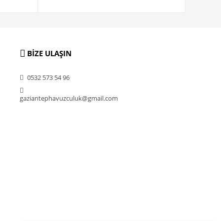
BİZE ULAŞIN
0532 573 54 96
gaziantephavuzculuk@gmail.com