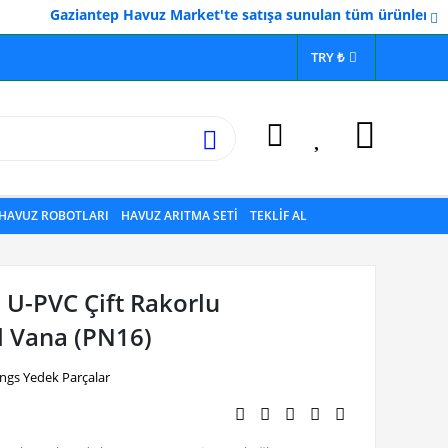
Gaziantep Havuz Market'te satışa sunulan tüm ürünler Gaziantep 
TRY ₺
HAVUZ ROBOTLARI
HAVUZ ARITMA SETİ
TEKLİF AL
U-PVC Çift Rakorlu
l Vana (PN16)
ings Yedek Parçalar