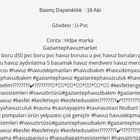
Basınç Dayanıklılık : 16 Atü
Gövdesi : U-Pvc
Conta : Hdpe marka
Gaziantephavuzmarket
 boru d50 pvc boru pvc havuz borusu u pvc havuz boruları p
lu havuz aydınlatma 5 basamak havuz merdiveni havuz mer
tcısı #havuz #havuzekipmanları #havuzbakım #havuzkimyasal
phavuzbakım #gaziantephavuz #gaziantephavuzculuk #havu
selim????????✔️????????⃣*⃣⃣*⃣⃣*⃣⃣*⃣⃣*⃣⃣*⃣⃣ #kesfettenge
sistemleri #havuzörtüsü#gaziantephavuzbakım #gaziante
avuz #kesfet #kesfetteyiz #kesfeteduselim????????✔️????
yahavuzculuk #sauna #saunayapimi #saunaustasi Nozbart h
z pompaları ürün yelpazesi çok geniştir #havuz havuzekipm
stemleri #havuzörtüsü#gaziantephavuzbakım #gaziantepha
vuz #kesfet #kesfetteyiz #kesfeteduselim????????✔️?????
apama #havuzpanjuru #havuzkapatmasistemleri #havuzörtü