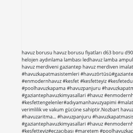
havuz borusu havuz borusu fiyatları d63 boru d90
helojen aydınlama lambası ledhavuz lamba ampu
havuz merdiveni gaziantep havuz merdiven imala
#havuzkapatmasistemleri #havuzörtüsü#gaziante
#enmodernhavuz #kesfet #kesfetteyiz #kesfetedu
#poolhavuzkapama #havuzpanjuru #havuzkapatma
#gaziantephavuzkimyasallari #havuz #enmodernh
#kesfettengelenler#adıyamanhavuzyapimi #malat
verimlilik ve vakum gücüne sahiptir.Nozbart havu
#havuzaritma... #havuzpanjuru #havuzkapatmasi
#gaziantephavuzkimyasallari #havuz #enmodernha
#keşfetteyiz#eczacıbaşı #maretem #poolhavuzk