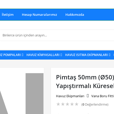
İletişim
Hesap Numaralarımız
Hakkımızda
UZ POMPALARI
HAVUZ KİMYASALLARI
HAVUZ ISITMA EKİPMANLARI
Pimtaş 50mm (Ø50) 
Yapıştırmalı Kürese
Havuz Ekipmanları
Vana Boru Fitt
★
★
★
★
★
(
0
Değerlendirme)