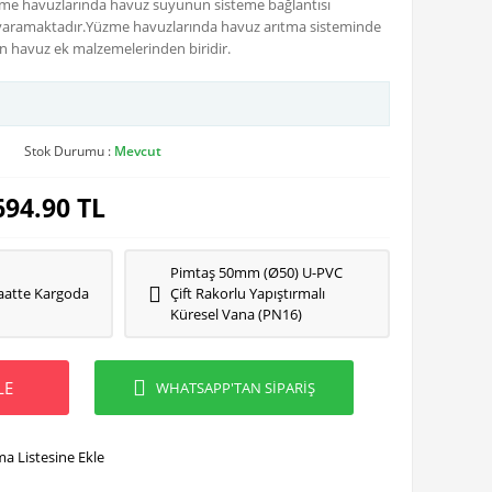
e havuzlarında havuz suyunun sisteme bağlantısı
yaramaktadır.Yüzme havuzlarında havuz arıtma sisteminde
n havuz ek malzemelerinden biridir.
Stok Durumu :
Mevcut
694.90
TL
Pimtaş 50mm (Ø50) U-PVC
aatte Kargoda
Çift Rakorlu Yapıştırmalı
Küresel Vana (PN16)
LE
WHATSAPP'TAN SİPARİŞ
ma Listesine Ekle