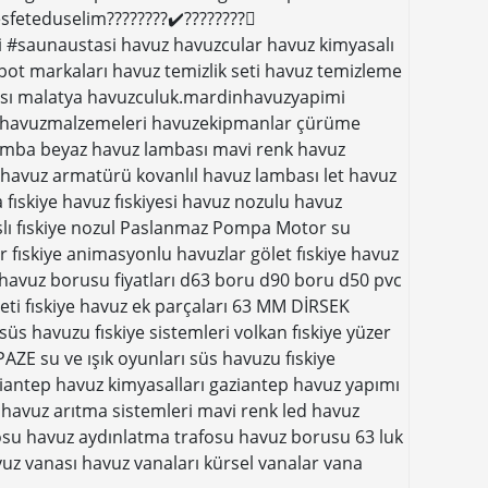
feteduselim????????✔️????????⃣
saunaustasi havuz havuzcular havuz kimyasalı
ot markaları havuz temizlik seti havuz temizleme
sı malatya havuzculuk.mardinhavuzyapimi
ır havuzmalzemeleri havuzekipmanlar çürüme
 lamba beyaz havuz lambası mavi renk havuz
havuz armatürü kovanlıl havuz lambası let havuz
ıskiye havuz fıskiyesi havuz nozulu havuz
nslı fıskiye nozul Paslanmaz Pompa Motor su
 fıskiye animasyonlu havuzlar gölet fıskiye havuz
havuz borusu fiyatları d63 boru d90 boru d50 pvc
ti fıskiye havuz ek parçaları 63 MM DİRSEK
s havuzu fıskiye sistemleri volkan fıskiye yüzer
 su ve ışık oyunları süs havuzu fıskiye
antep havuz kimyasalları gaziantep havuz yapımı
havuz arıtma sistemleri mavi renk led havuz
su havuz aydınlatma trafosu havuz borusu 63 luk
z vanası havuz vanaları kürsel vanalar vana