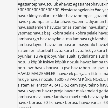
#gaziantephavuzculuk #havuz #gaziantephavuzkimy
*⃣⃣*⃣⃣*⃣⃣*⃣⃣*⃣⃣*⃣⃣ #kesfettengelenler#adıyam
havuz kimyasalları toz klor havuz pompası gazıan
havuz ppompaları adanahavuzyapımı adıyaman ha
havuzsistemleri havuzarıtmasistemleri havuzkimy
yapmaz havuz başı kobra şelale kobra şelale havuz
lambası rgb havuz aydınlatma lambası rgb lamba r
lambası layner havuz lambası animasyonlu havuzla
sistemleri istanbul havuz kuru havuz fıskiye kuru
oyunları su ve ışık oyunları sualtı aydınlatma süs
nozulu köpük fıskiye köpük nozulu havuz lamba tr
boru pvc havuz borusu u pvc havuz boruları pvc t
HAVUZ MALZEMELERİ havuz ek parçaları fittnis malz
fıskiye havuz nozulu 1500-73 YARIM KÜRE NOZUL 1
sistemleri eratör AERATÖR-2 cam suyu tekno havu
havuz yapımı havuz proje havuz malzemeleri gazia
lambası mavi havuz lambası mavi renk havuz aydı
havuz borusu 50 lık havuz borusu havuz vanası 63