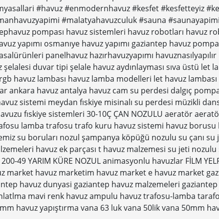
asallari #havuz #enmodernhavuz #kesfet #kesfetteyiz #kes
anhavuzyapimi #malatyahavuzculuk #sauna #saunayapimi #
tephavuz pompası havuz sistemleri havuz robotları havuz rob
vuz yapımı osmanıye havuz yapımı gaziantep havuz pompa
asalürünleri panelhavuz hazırhavuzyapımı havuznasılyapıl
 şelalesi duvar tipi şelale havuz aydınlayması sıva üstü let
gb havuz lambası havuz lamba modelleri let havuz lambası 
r ankara havuz antalya havuz cam su perdesi dalgıç pompa f
 havuz sistemi meydan fıskiye misinalı su perdesi müzikli da
 havuzu fıskiye sistemleri 30-10Ç ÇAN NOZULU aeratör aeratör
afosu lamba trafosu trafo kuru havuz sistemi havuz borusu 
emiz su boruları nozul şampanya köpüğü nozulu su çanı su je
emeleri havuz ek parçası t havuz malzemesi su jeti nozulu sü
200-49 YARIM KÜRE NOZUL animasyonlu havuzlar FİLM YELPAZE
z market havuz marketim havuz market e havuz market gazi
ntep havuz dunyasi gaziantep havuz malzemeleri gaziantep 
nlatlma mavi renk havuz ampulu havuz trafosu-lamba tarafo
mm havuz yapıştırma vana 63 luk vana 50lik vana 50mm havu