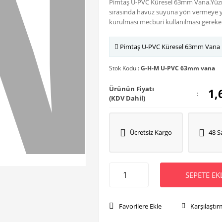
Pimtaş U-PVC Küresel 63mm Vana.Yüzm
sırasında havuz suyuna yön vermeye 
kurulması mecburi kullanılması gereke
Pimtaş U-PVC Küresel 63mm Vana
Stok Kodu :
G-H-M U-PVC 63mm vana
Ürünün Fiyatı
1,
:
(KDV Dahil)
Ücretsiz Kargo
48 S
SEPETE EK
Favorilere Ekle
Karşılaştır