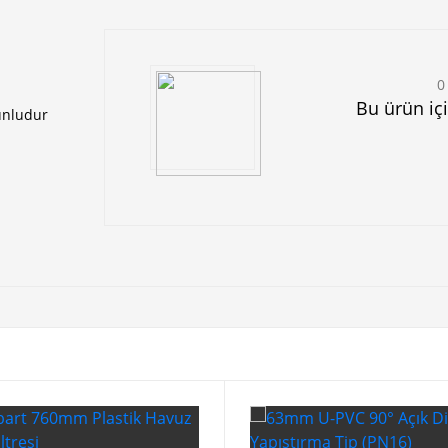
0
Bu ürün iç
unludur