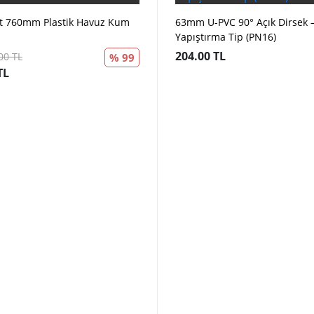
t 760mm Plastik Havuz Kum
63mm U-PVC 90° Açık Dirsek 
Yapıştırma Tip (PN16)
204.00 TL
00 TL
% 99
TL