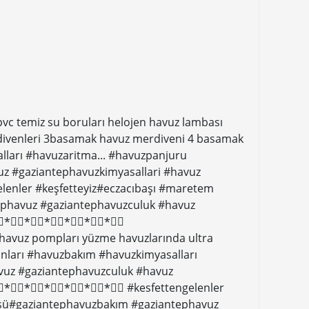
vc temiz su boruları helojen havuz lambası
divenleri 3basamak havuz merdiveni 4 basamak
ları #havuzaritma... #havuzpanjuru
z #gaziantephavuzkimyasallari #havuz
lenler #keşfetteyiz#eczacıbaşı #maretem
phavuz #gaziantephavuzculuk #havuz
????⃣*⃣⃣*⃣⃣*⃣⃣*⃣⃣*⃣⃣*⃣⃣
avuz pompları yüzme havuzlarında ultra
anları #havuzbakım #havuzkimyasalları
vuz #gaziantephavuzculuk #havuz
???⃣*⃣⃣*⃣⃣*⃣⃣*⃣⃣*⃣⃣*⃣⃣ #kesfettengelenler
sü#gaziantephavuzbakım #gaziantephavuz