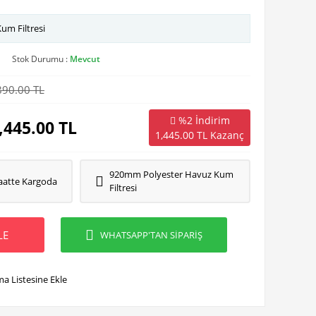
m Filtresi
Stok Durumu :
Mevcut
890.00 TL
%2 İndirim
,445.00
TL
1,445.00
TL Kazanç
920mm Polyester Havuz Kum
aatte Kargoda
Filtresi
LE
WHATSAPP'TAN SİPARİŞ
ma Listesine Ekle