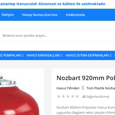
Havuzculuk Güvencesi ve Kalitesi ile satılmaktadır.
İletişim
Hesap Numaralarımız
Hakkımızda
UZ POMPALARI
HAVUZ KİMYASALLARI
HAVUZ ISITMA EKİPMANLARI
Nozbart 920mm Poly
Havuz Filtreleri
Tüm Plastik Nozbar
★
★
★
★
★
(
0
Değerlendirme)
Nozbart 820mm Polyester Havuz Kum Fil
uygundur.Baglantı rekor çıkışları 63mm d