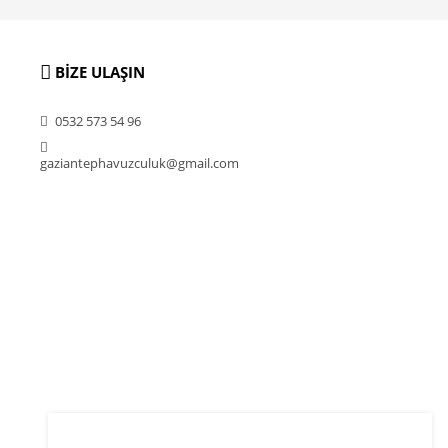
BİZE ULAŞIN
0532 573 54 96
gaziantephavuzculuk@gmail.com