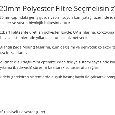
0mm Polyester Filtre Seçmelisiniz
20mm çapındaki geniş gövde yapısı, suyun kum yatağı üzerinde ide
seder ve suyun biyolojik kalitesini artırır.
zbart kalitesiyle üretilen polyester gövde; UV ışınlarına, korozyona
havuz sistemlerinde yıllarca sorunsuz hizmet verir.
antılı (Side Mount) tasarımı, kum değişimi ve periyodik kolektör tem
za imkan tanır.
re içindeki su dağılımını optimize eden fıskiye sistemi sayesinde ku
s yıkama (backwash) süresini kısaltarak su tasarrufu sağlar.
 debi gerektiren sistemlerde düşük basınç kaybı ile çalışarak pom
f Takviyeli Polyester (GRP)