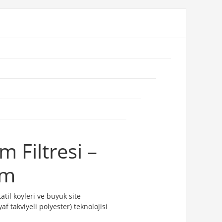
Filtresi –
üm
 tatil köyleri ve büyük site
f takviyeli polyester) teknolojisi