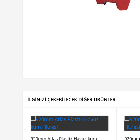
İLGİNİZİ ÇEKEBİLECEK DİĞER ÜRÜNLER
920mm Atlas Plastik Havuz kum
920mm 