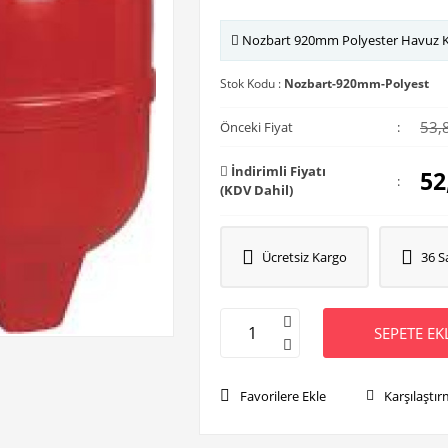
Nozbart 920mm Polyester Havuz Ku
Stok Kodu :
Nozbart-920mm-Polyest
53,
Önceki Fiyat
:
İndirimli Fiyatı
52
:
(KDV Dahil)
Ücretsiz Kargo
36 S
SEPETE EK
Favorilere Ekle
Karşılaştır