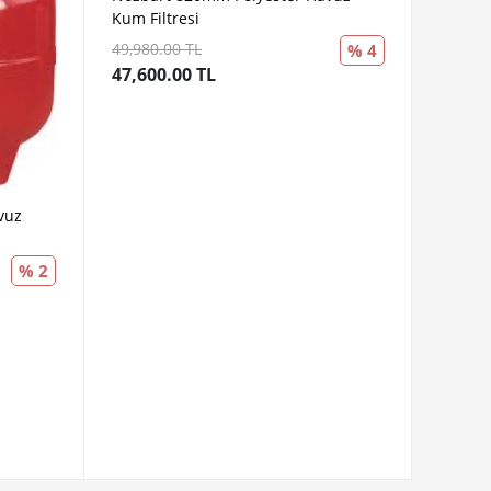
Kum Filtresi
49,980.00 TL
% 4
47,600.00 TL
vuz
% 2