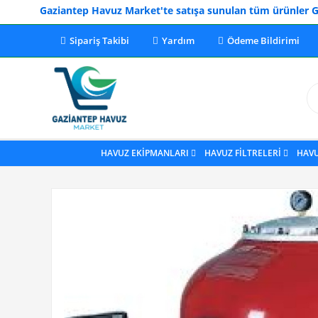
Gaziantep Havuz Market'te satışa sunulan tüm ürünler Gaziantep 
Sipariş Takibi
Yardım
Ödeme Bildirimi
HAVUZ EKİPMANLARI
HAVUZ FİLTRELERİ
HAV