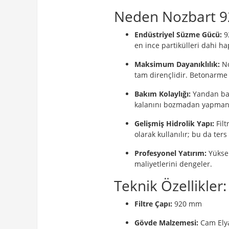
Neden Nozbart 92
Endüstriyel Süzme Gücü:
9
en ince partikülleri dahi hap
Maksimum Dayanıklılık:
No
tam dirençlidir. Betonarme 
Bakım Kolaylığı:
Yandan bağl
kalanını bozmadan yapmanı
Gelişmiş Hidrolik Yapı:
Filt
olarak kullanılır; bu da ter
Profesyonel Yatırım:
Yüksek
maliyetlerini dengeler.
Teknik Özellikler:
Filtre Çapı:
920 mm
Gövde Malzemesi:
Cam Elya