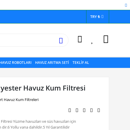
TRY ₺
HAVUZ ROBOTLARI
HAVUZ ARITMA SETİ
TEKLİF AL
ester Havuz Kum Filtresi
t Havuz Kum Filtreleri
tresi Yüzme havuzları ve süs havuzları için
ir.6 Yollu vana dahildir.5 Yıl Garantilidir