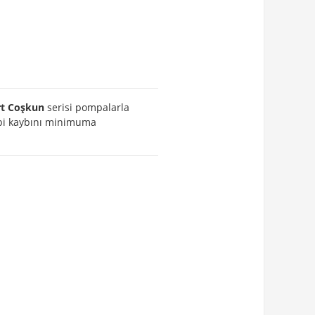
rt Coşkun
serisi pompalarla
debi kaybını minimuma