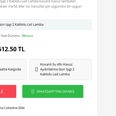
Işıgı 2 Kablolu Led Lamba kovanlı havuz lambaları
bası .Par56 30w 1ac havuzlar için uygundur.En uygun
ün Işıgı 2 Kablolu Let Lamba
Stok Durumu :
Mevcut
612.50
TL
Kovanlı Su Altı Havuz
aatte Kargoda
Aydınlatma Gün Işıgı 2
Kablolu Led Lamba
LE
WHATSAPP'TAN SİPARİŞ
ma Listesine Ekle