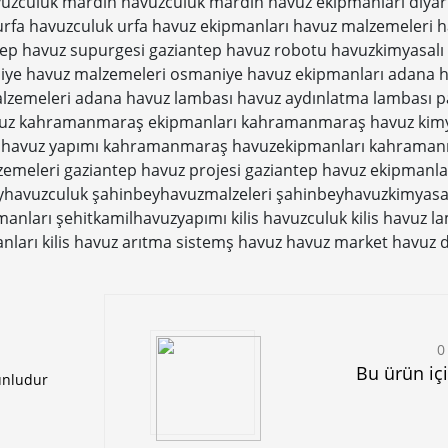
zculuk mardin havuzculuk mardin havuz ekipmanları diyarb
 urfa havuzculuk urfa havuz ekipmanları havuz malzemeleri h
ntep havuz supurgesi gaziantep havuz robotu havuzkimyasal
iye havuz malzemeleri osmaniye havuz ekipmanları adana 
lzemeleri adana havuz lambası havuz aydınlatma lambası pa
z kahramanmaraş ekipmanları kahramanmaraş havuz kimy
avuz yapımı kahramanmaraş havuzekipmanları kahramanm
zemeleri gaziantep havuz projesi gaziantep havuz ekipmanla
yhavuzculuk
şahinbeyhavuzmalzeleri
şahinbeyhavuzkimyasal
manları
şehitkamilhavuzyapımı
kilis havuzculuk
kilis havuz l
anları
kilis havuz arıtma sistemş
havuz
havuz market
havuz 
0
Bu ürün iç
unludur