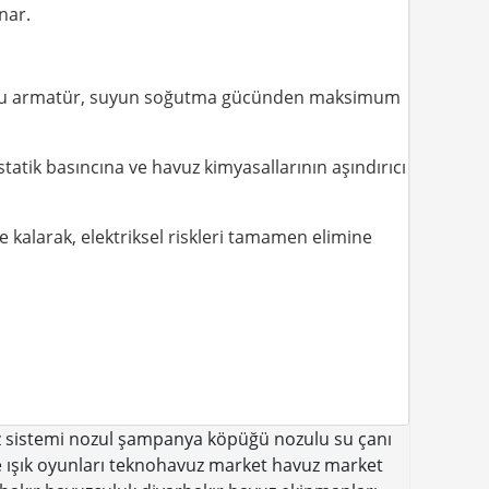
nar.
dır. Bu armatür, suyun soğutma gücünden maksimum
atik basıncına ve havuz kimyasallarının aşındırıcı
e kalarak, elektriksel riskleri tamamen elimine
 sistemi
nozul
şampanya köpüğü nozulu
su çanı
 ışık oyunları teknohavuz market havuz market