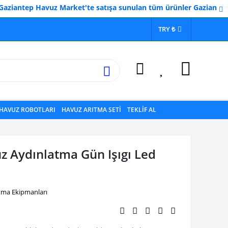
ep Havuz Market'te satışa sunulan tüm ürünler Gaziantep Havuzcul
TRY ₺
HAVUZ ROBOTLARI
HAVUZ ARITMA SETİ
TEKLİF AL
uz Aydınlatma Gün Işıgı Led
tma Ekipmanları