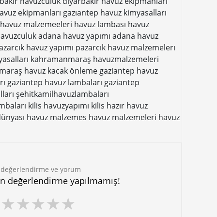
akır havuzculuk diyarbakır havuz ekipmanları
avuz ekipmanları gazıantep havuz kimyasalları
ı havuz malzemeeleri havuz lambası havuz
havuzculuk adana havuz yapımı adana havuz
zarcık havuz yapımı pazarcık havuz malzemelerı
asalları kahramanmaraş havuzmalzemeleri
araş havuz kacak önleme gaziantep havuz
rı gaziantep havuz lambaları gaziantep
ları
şehitkamilhavuzlambaları
ambaları
kilis havuzyapımı
kilis hazır havuz
dünyası
havuz malzemes
havuz malzemeleri
havuz
 değerlendirme ve yorum
in değerlendirme yapılmamış!
★
★
★
★
★