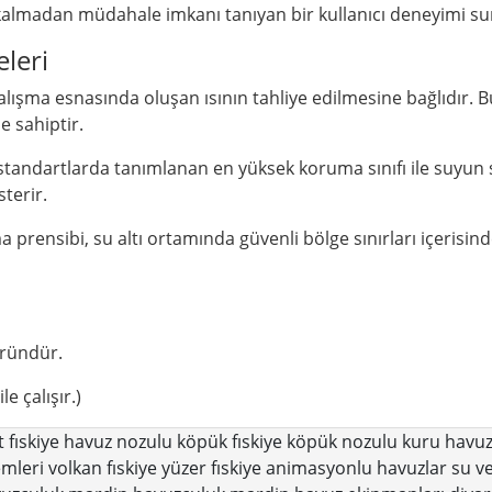
kalmadan müdahale imkanı tanıyan bir kullanıcı deneyimi su
leri
, çalışma esnasında oluşan ısının tahliye edilmesine bağlı
 sahiptir.
standartlarda tanımlanan en yüksek koruma sınıfı ile suyun st
terir.
prensibi, su altı ortamında güvenli bölge sınırları içerisind
üründür.
e çalışır.)
 fıskiye
havuz nozulu
köpük fıskiye
köpük nozulu
kuru havuz
emleri
volkan fıskiye
yüzer fıskiye
animasyonlu havuzlar su ve