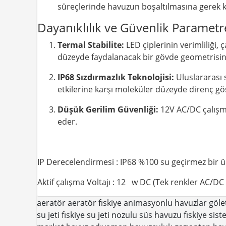
süreçlerinde havuzun boşaltılmasına gerek 
Dayanıklılık ve Güvenlik Parametre
Termal Stabilite:
LED çiplerinin verimliliği
düzeyde faydalanacak bir gövde geometrisine
IP68 Sızdırmazlık Teknolojisi:
Uluslararası 
etkilerine karşı moleküler düzeyde direnç gös
Düşük Gerilim Güvenliği:
12V AC/DC çalışma 
eder.
IP Derecelendirmesi : IP68 %100 su geçirmez bir 
Aktif çalışma Voltajı : 12 w DC (Tek renkler AC/DC il
aeratör
aeratör fıskiye
animasyonlu havuzlar
gölet
su jeti fıskiye
su jeti nozulu
süs havuzu fıskiye sist