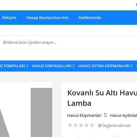
Gaziant
İletişim
Hesap Numaralarımız
Hakkımızda
UZ POMPALARI
HAVUZ KİMYASALLARI
HAVUZ ISITMA EKİPMANLARI
Kovanlı Su Altı Hav
Lamba
Havuz Ekipmanları
Havuz Aydınla
★
★
★
★
★
(
0
Değerlendirme)