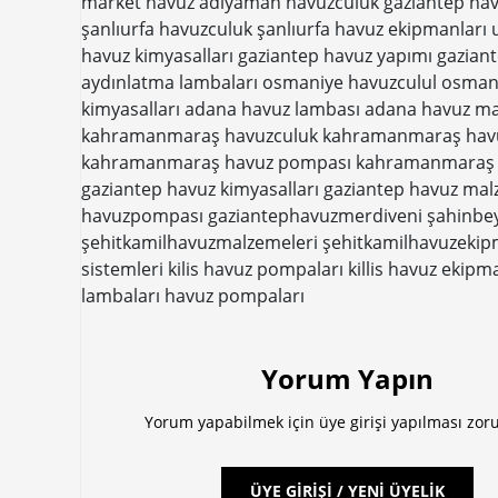
market havuz adıyaman havuzculuk gazıantep havu
şanlıurfa havuzculuk şanlıurfa havuz ekipmanları
havuz kimyasalları gaziantep havuz yapımı gazia
aydınlatma lambaları osmaniye havuzculul osman
kimyasalları adana havuz lambası adana havuz ma
kahramanmaraş havuzculuk kahramanmaraş havu
kahramanmaraş havuz pompası kahramanmaraş h
gaziantep havuz kimyasalları gaziantep havuz mal
havuzpompası gaziantephavuzmerdiveni
şahinbe
şehitkamilhavuzmalzemeleri
şehitkamilhavuzekip
sistemleri
kilis havuz pompaları
killis havuz ekipm
lambaları
havuz pompaları
Yorum Yapın
Yorum yapabilmek için üye girişi yapılması zor
ÜYE GİRİŞİ / YENİ ÜYELİK