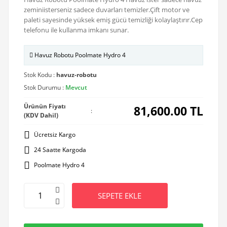
zeminiisterseniz sadece duvarları temizler.Çift motor ve
paleti sayesinde yüksek emiş gücü temizliği kolaylaştırır.Cep
telefonu ile kullanma imkanı sunar.
Havuz Robotu Poolmate Hydro 4
Stok Kodu :
havuz-robotu
Stok Durumu :
Mevcut
Ürünün Fiyatı
81,600.00
TL
:
(KDV Dahil)
Ücretsiz Kargo
24 Saatte Kargoda
Poolmate Hydro 4
SEPETE EKLE