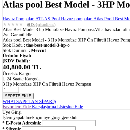
Atlas pool Best Model - 3HP Mo
Havuz Pompalari
ATLAS Pool Havuz pompaları
Atlas Pooll Best M
★
★
★
★
★
(
0
Değerlendirme)
Atlas Best Model 3 hp Monofaze Havuz Pompası.Villa havuzları olimpi
2yıl Garantilidir.
Atlas pool Best Model - 3 Hp Monofaze 3HP Ön Filtreli Havuz Pom
Stok Kodu :
tlas-best-model-3-hp-o
Stok Durumu :
Mevcut
Ürünün Fiyatı
(KDV Dahil)
:
40,800.00
TL
Ücretsiz Kargo
24 Saatte Kargoda
3 Hp Monofaze 3HP Ön Filtreli Havuz Pompası
SEPETE EKLE
WHATSAPP'TAN SİPARİŞ
Favorilere Ekle
Karşılaştırma Listesine Ekle
Üye Girişi
İşlem yapabilmek için üye girişi gereklidir
* E-Posta Adresiniz
* Şifreniz