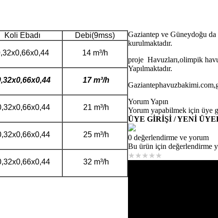
Gaziantep ve Güneydoğu da h
Koli Ebadı
Debi(9mss)
kurulmaktadır.
,32x0,66x0,44
14 m³/h
proje Havuzları,olimpik havuz
Yapılmaktadır.
0,32x0,66x0,44
17 m³/h
Gaziantephavuzbakimi.com,g
Yorum Yapın
,32x0,66x0,44
21 m³/h
Yorum yapabilmek için üye gi
ÜYE GİRİŞİ / YENİ ÜYE
,32x0,66x0,44
25 m³/h
0 değerlendirme ve yorum
Bu ürün için değerlendirme 
★
★
★
★
★
,32x0,66x0,44
32 m³/h