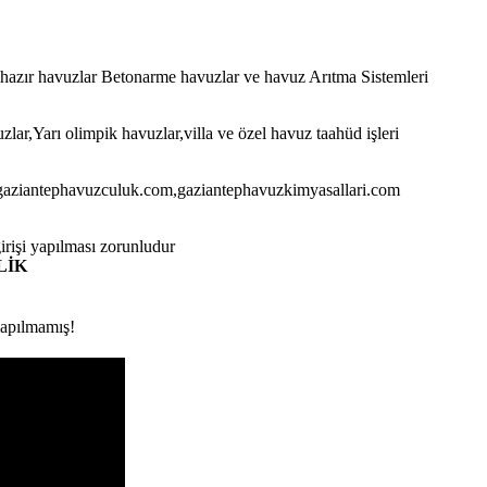
azır havuzlar Betonarme havuzlar ve havuz Arıtma Sistemleri
lar,Yarı olimpik havuzlar,villa ve özel havuz taahüd işleri
aziantephavuzculuk.com,gaziantephavuzkimyasallari.com
rişi yapılması zorunludur
LİK
yapılmamış!