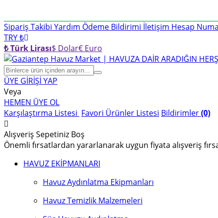
Sipariş Takibi
Yardım
Ödeme Bildirimi
İletişim
Hesap Numar
TRY ₺
₺ Türk Lirası
$ Dolar
€ Euro
ÜYE GİRİŞİ YAP
Veya
HEMEN ÜYE OL
Karşılaştırma Listesi
Favori Ürünler Listesi
Bildirimler
(0)
Alışveriş Sepetiniz Boş
Önemli fırsatlardan yararlanarak uygun fiyata alışveriş fırs
HAVUZ EKİPMANLARI
Havuz Aydınlatma Ekipmanları
Havuz Temizlik Malzemeleri