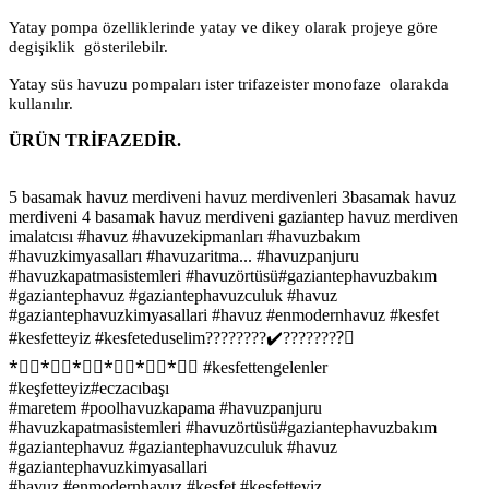
Yatay pompa özelliklerinde yatay ve dikey olarak projeye göre
degişiklik gösterilebilr.
Yatay süs havuzu pompaları ister trifazeister monofaze olarakda
kullanılır.
ÜRÜN TRİFAZEDİR.
5 basamak havuz merdiveni havuz merdivenleri 3basamak havuz
merdiveni 4 basamak havuz merdiveni gaziantep havuz merdiven
imalatcısı #havuz #havuzekipmanları #havuzbakım
#havuzkimyasalları #havuzaritma... #havuzpanjuru
#havuzkapatmasistemleri #havuzörtüsü#gaziantephavuzbakım
#gaziantephavuz #gaziantephavuzculuk #havuz
#gaziantephavuzkimyasallari #havuz #enmodernhavuz #kesfet
#kesfetteyiz #kesfeteduselim????????✔️????????⃣
*⃣⃣*⃣⃣*⃣⃣*⃣⃣*⃣⃣*⃣⃣ #kesfettengelenler
#keşfetteyiz#eczacıbaşı
#maretem #poolhavuzkapama #havuzpanjuru
#havuzkapatmasistemleri #havuzörtüsü#gaziantephavuzbakım
#gaziantephavuz #gaziantephavuzculuk #havuz
#gaziantephavuzkimyasallari
#havuz #enmodernhavuz #kesfet #kesfetteyiz