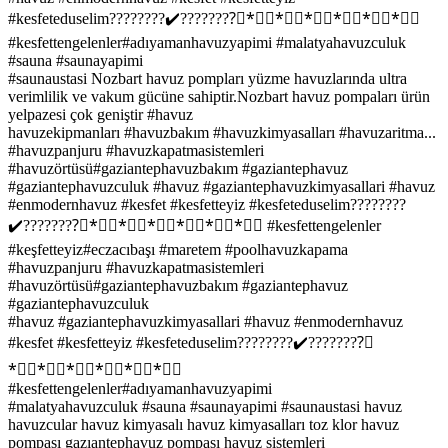
#kesfeteduselim????????✔️????????⃣*⃣⃣*⃣⃣*⃣⃣*⃣⃣*⃣⃣*⃣⃣
#kesfettengelenler#adıyamanhavuzyapimi #malatyahavuzculuk
#sauna #saunayapimi
#saunaustasi Nozbart havuz pompları yüzme havuzlarında ultra
verimlilik ve vakum gücüne sahiptir.Nozbart havuz pompaları ürün
yelpazesi çok geniştir #havuz
havuzekipmanları #havuzbakım #havuzkimyasalları #havuzaritma...
#havuzpanjuru #havuzkapatmasistemleri
#havuzörtüsü#gaziantephavuzbakım #gaziantephavuz
#gaziantephavuzculuk #havuz #gaziantephavuzkimyasallari #havuz
#enmodernhavuz #kesfet #kesfetteyiz #kesfeteduselim????????
✔️????????⃣*⃣⃣*⃣⃣*⃣⃣*⃣⃣*⃣⃣*⃣⃣ #kesfettengelenler
#keşfetteyiz#eczacıbaşı #maretem #poolhavuzkapama
#havuzpanjuru #havuzkapatmasistemleri
#havuzörtüsü#gaziantephavuzbakım #gaziantephavuz
#gaziantephavuzculuk
#havuz #gaziantephavuzkimyasallari #havuz #enmodernhavuz
#kesfet #kesfetteyiz #kesfeteduselim????????✔️????????⃣
*⃣⃣*⃣⃣*⃣⃣*⃣⃣*⃣⃣*⃣⃣
#kesfettengelenler#adıyamanhavuzyapimi
#malatyahavuzculuk #sauna #saunayapimi #saunaustasi havuz
havuzcular havuz kimyasalı havuz kimyasalları toz klor havuz
pompası gazıantephavuz pompası havuz sistemleri