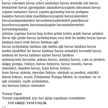
havuz robotları havuz robot markaları havuz temizlik seti havuz
temizleme havuz ppompaları adanahavuzyapımı adıyaman havuz
yapımı osmanıye havuz yapımı gaziantep havuz pompası
malatya havuzculuk.mardinhavuzyapimi havuzsistemleri
havuzarıtmasistemleri havuzkimyasalürünleri panelhavuz
hazırhavuzyapımı havuznasılyapılır havuzmalzemeleri
havuzekipmanlar
çürüme yapmaz havuz başı kobra şelale kobra şelale havuz şelalesi
duvar tipi şelale havuz aydınlayması sıva üstü let lamba beyaz havuz
lambası mavi renk havuz lambası rgb
havuz aydınlatma lambası rgb lamba rgb havuz lambası havuz
lamba modelleri let havuz lambası havuz armatürü kovanlıl havuz
lambası let havuz lambası layner havuz lambası
animasyonlu havuzlar, ankara havuz, antalya havuz, cam su perdesi,
dalgıç pompa, fıskiye, havuz fıskiyesi, havuz nozulu, havuz
sistemleri, istanbul havuz, kuru havuz fıskiye,
kuru havuz sistemi, meydan fıskiye, misinalı su perdesi, müzikli
danslı fıskiye, nozul, Paslanmaz Pompa Motor, su oyunları, su ve
ışık oyunları, sualtı aydınlatma,
süs havuzu fıskiye sistemleri
Yorum Yapın
Yorum yapabilmek için üye girişi yapılması zorunludur
ÜYE GİRİŞİ / YENİ ÜYELİK