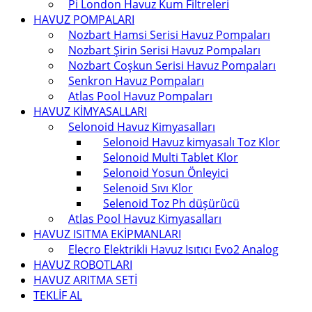
Pi London Havuz Kum Filtreleri
HAVUZ POMPALARI
Nozbart Hamsi Serisi Havuz Pompaları
Nozbart Şirin Serisi Havuz Pompaları
Nozbart Coşkun Serisi Havuz Pompaları
Senkron Havuz Pompaları
Atlas Pool Havuz Pompaları
HAVUZ KİMYASALLARI
Selonoid Havuz Kimyasalları
Selonoid Havuz kimyasalı Toz Klor
Selonoid Multi Tablet Klor
Selonoid Yosun Önleyici
Selenoid Sıvı Klor
Selenoid Toz Ph düşürücü
Atlas Pool Havuz Kimyasalları
HAVUZ ISITMA EKİPMANLARI
Elecro Elektrikli Havuz Isıtıcı Evo2 Analog
HAVUZ ROBOTLARI
HAVUZ ARITMA SETİ
TEKLİF AL