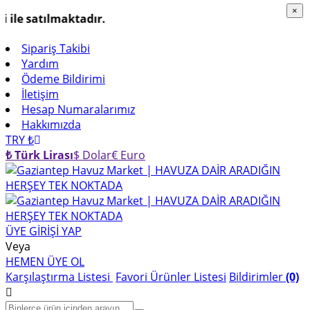
×
×
e satılmaktadır.
Sipariş Takibi
Yardım
Ödeme Bildirimi
İletişim
Hesap Numaralarımız
Hakkımızda
TRY ₺
₺ Türk Lirası
$ Dolar
€ Euro
ÜYE GİRİŞİ YAP
Veya
HEMEN ÜYE OL
Karşılaştırma Listesi
Favori Ürünler Listesi
Bildirimler
(0)