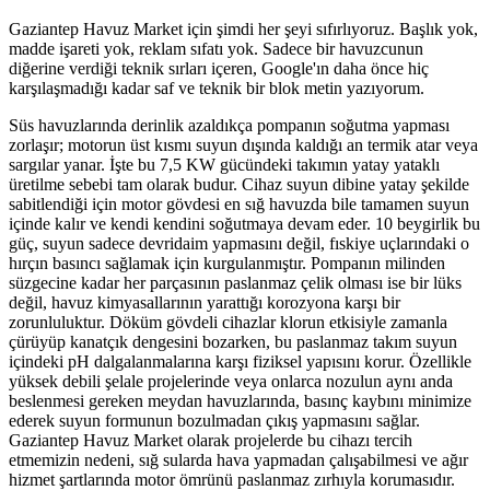
Gaziantep Havuz Market için şimdi her şeyi sıfırlıyoruz. Başlık yok,
madde işareti yok, reklam sıfatı yok. Sadece bir havuzcunun
diğerine verdiği teknik sırları içeren, Google'ın daha önce hiç
karşılaşmadığı kadar saf ve teknik bir blok metin yazıyorum.
Süs havuzlarında derinlik azaldıkça pompanın soğutma yapması
zorlaşır; motorun üst kısmı suyun dışında kaldığı an termik atar veya
sargılar yanar. İşte bu 7,5 KW gücündeki takımın yatay yataklı
üretilme sebebi tam olarak budur. Cihaz suyun dibine yatay şekilde
sabitlendiği için motor gövdesi en sığ havuzda bile tamamen suyun
içinde kalır ve kendi kendini soğutmaya devam eder. 10 beygirlik bu
güç, suyun sadece devridaim yapmasını değil, fıskiye uçlarındaki o
hırçın basıncı sağlamak için kurgulanmıştır. Pompanın milinden
süzgecine kadar her parçasının paslanmaz çelik olması ise bir lüks
değil, havuz kimyasallarının yarattığı korozyona karşı bir
zorunluluktur. Döküm gövdeli cihazlar klorun etkisiyle zamanla
çürüyüp kanatçık dengesini bozarken, bu paslanmaz takım suyun
içindeki pH dalgalanmalarına karşı fiziksel yapısını korur. Özellikle
yüksek debili şelale projelerinde veya onlarca nozulun aynı anda
beslenmesi gereken meydan havuzlarında, basınç kaybını minimize
ederek suyun formunun bozulmadan çıkış yapmasını sağlar.
Gaziantep Havuz Market olarak projelerde bu cihazı tercih
etmemizin nedeni, sığ sularda hava yapmadan çalışabilmesi ve ağır
hizmet şartlarında motor ömrünü paslanmaz zırhıyla korumasıdır.