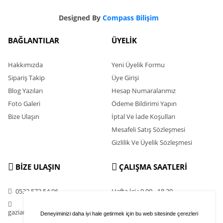
Designed By
Compass Bilişim
BAĞLANTILAR
ÜYELİK
Hakkımızda
Yeni Üyelik Formu
Sipariş Takip
Üye Girişi
Blog Yazıları
Hesap Numaralarımız
Foto Galeri
Ödeme Bildirimi Yapın
Bize Ulaşın
İptal Ve İade Koşulları
Mesafeli Satış Sözleşmesi
Gizlilik Ve Üyelik Sözleşmesi
BİZE ULAŞIN
ÇALIŞMA SAATLERİ
0532 573 54 96
Hafta İçi : 9.00 - 18.30
Cumartesi : 11.00 - 16.00
gaziantephavuzculuk@gmail.com
Deneyiminizi daha iyi hale getirmek için bu web sitesinde çerezleri
Pazar : Kapalı