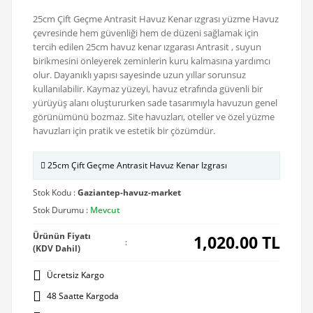
25cm Çift Geçme Antrasit Havuz Kenar ızgrası yüzme Havuz
çevresinde hem güvenliği hem de düzeni sağlamak için
tercih edilen 25cm havuz kenar ızgarası Antrasit , suyun
birikmesini önleyerek zeminlerin kuru kalmasına yardımcı
olur. Dayanıklı yapısı sayesinde uzun yıllar sorunsuz
kullanılabilir. Kaymaz yüzeyi, havuz etrafında güvenli bir
yürüyüş alanı oluştururken sade tasarımıyla havuzun genel
görünümünü bozmaz. Site havuzları, oteller ve özel yüzme
havuzları için pratik ve estetik bir çözümdür.
25cm Çift Geçme Antrasit Havuz Kenar Izgrası
Stok Kodu :
Gaziantep-havuz-market
Stok Durumu :
Mevcut
Ürünün Fiyatı
1,020.00
TL
:
(KDV Dahil)
Ücretsiz Kargo
48 Saatte Kargoda