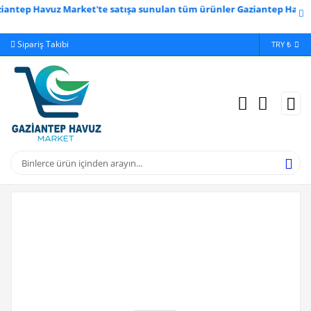
tep Havuz Market'te satışa sunulan tüm ürünler Gaziantep Havuzculuk
Sipariş Takibi
Yardım
Ödeme 
TRY ₺