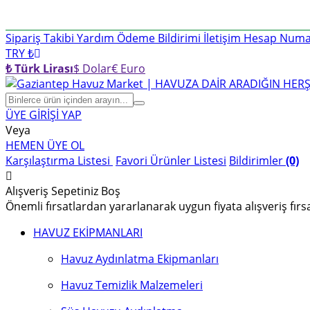
Sipariş Takibi
Yardım
Ödeme Bildirimi
İletişim
Hesap Numar
TRY ₺
₺ Türk Lirası
$ Dolar
€ Euro
ÜYE GİRİŞİ YAP
Veya
HEMEN ÜYE OL
Karşılaştırma Listesi
Favori Ürünler Listesi
Bildirimler
(0)
Alışveriş Sepetiniz Boş
Önemli fırsatlardan yararlanarak uygun fiyata alışveriş fırs
HAVUZ EKİPMANLARI
Havuz Aydınlatma Ekipmanları
Havuz Temizlik Malzemeleri