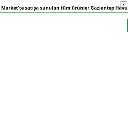
×
×
t'te satışa sunulan tüm ürünler Gaziantep Havuzculuk G