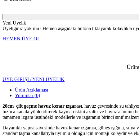
Yeni Üyelik
Üyeliğiniz yok mu? Hemen aşağıdaki butona tıklayarak kolaylıkla üye 
HEMEN ÜYE OL
Ürünü
ÜYE GİRİŞİ / YENİ ÜYELİK
Ürün Açıklaması
Yorumlar (0)
20cm çift geçme havuz kenar ızgarası
, havuz çevresinde su tahliy
hızlıca kanala yönlendirerek kayma riskini azaltır ve havuz alanının
tamamen ızgara üstündeki modellerle ve ızgaranın birinci sınıf malze
Dayanıklı yapısı sayesinde havuz kenar ızgarası, güneş ışığına, suya
standart taşma kanallarıyla uyumlu olduğu için montajı kolaydır ve ek