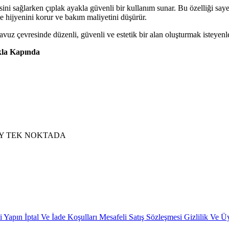
ni sağlarken çıplak ayakla güvenli bir kullanım sunar. Bu özelliği sayes
ile hijyenini korur ve bakım maliyetini düşürür.
uz çevresinde düzenli, güvenli ve estetik bir alan oluşturmak isteyenl
kla Kapında
i Yapın
İptal Ve İade Koşulları
Mesafeli Satış Sözleşmesi
Gizlilik Ve Ü