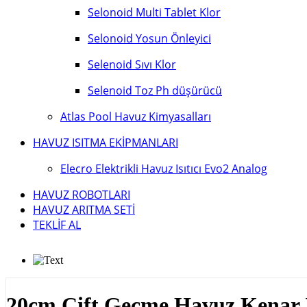
Selonoid Multi Tablet Klor
Selonoid Yosun Önleyici
Selenoid Sıvı Klor
Selenoid Toz Ph düşürücü
Atlas Pool Havuz Kimyasalları
HAVUZ ISITMA EKİPMANLARI
Elecro Elektrikli Havuz Isıtıcı Evo2 Analog
HAVUZ ROBOTLARI
HAVUZ ARITMA SETİ
TEKLİF AL
20cm Çift Geçme Havuz Kenar 