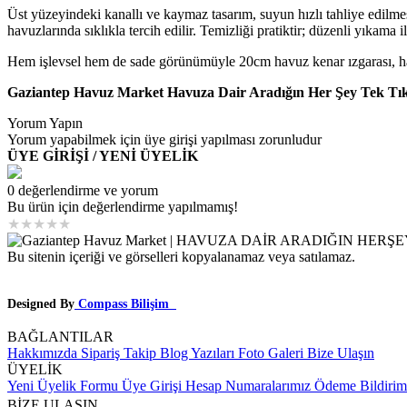
Üst yüzeyindeki kanallı ve kaymaz tasarım, suyun hızlı tahliye edilmesi
havuzlarında sıklıkla tercih edilir. Temizliği pratiktir; düzenli yıkama 
Hem işlevsel hem de sade görünümüyle 20cm havuz kenar ızgarası, hav
Gaziantep Havuz Market Havuza Dair Aradığın Her Şey Tek Tı
Yorum Yapın
Yorum yapabilmek için üye girişi yapılması zorunludur
ÜYE GİRİŞİ / YENİ ÜYELİK
0 değerlendirme ve yorum
Bu ürün için değerlendirme yapılmamış!
★
★
★
★
★
Bu sitenin içeriği ve görselleri kopyalanamaz veya satılamaz.
Designed By
Compass Bilişim
BAĞLANTILAR
Hakkımızda
Sipariş Takip
Blog Yazıları
Foto Galeri
Bize Ulaşın
ÜYELİK
Yeni Üyelik Formu
Üye Girişi
Hesap Numaralarımız
Ödeme Bildirim
BİZE ULAŞIN