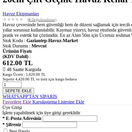
Havuz Ekipmanları
★
★
★
★
★
(
0
Değerlendirme)
Havuz çevresinde hem güvenliği hem de düzeni sağlamak için tercih e
yıllar sorunsuz kullanılabilir. Kaymaz yüzeyi, havuz etrafında güvenl
pratik ve estetik bir çözümdür. En az Alım 50m için Ücretsiz tes
Stok Kodu :
Gaziantep-Havuz-Market
Stok Durumu :
Mevcut
Ürünün Fiyatı
(KDV Dahil)
:
612.00
TL
48 Saatte Kargoda
Kargo Ücreti :
1,020.00
TL
Sepette
4,420.00
TL ve üstü için kargo bedava
SEPETE EKLE
WHATSAPP'TAN SİPARİŞ
Favorilere Ekle
Karşılaştırma Listesine Ekle
Üye Girişi
İşlem yapabilmek için üye girişi gereklidir
* E-Posta Adresiniz
* Şifreniz
Beni Hatırla