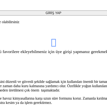
GİRİŞ YAP
olabilirsiniz
 favorilere ekleyebilmeniz için üye girişi yapmanız gerekmek
esini düzenli ve güvenli şekilde sağlamak için kullanılan önemli bir ta
 her zaman daha kuru kalmasına yardımcı olur. Özellikle yoğun kullanıl
meden üretilmesi çok önem taşımaktadır.
 ve havuz kimyasallarına karşı uzun süre formunu korur. Zamanla kırılm
stra kesim ya da işlem gerektirmez.