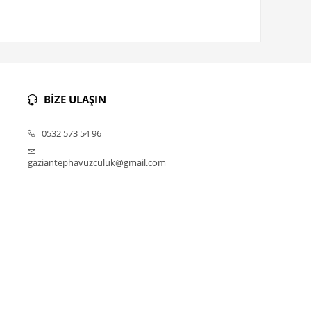
BİZE ULAŞIN
0532 573 54 96
gaziantephavuzculuk@gmail.com