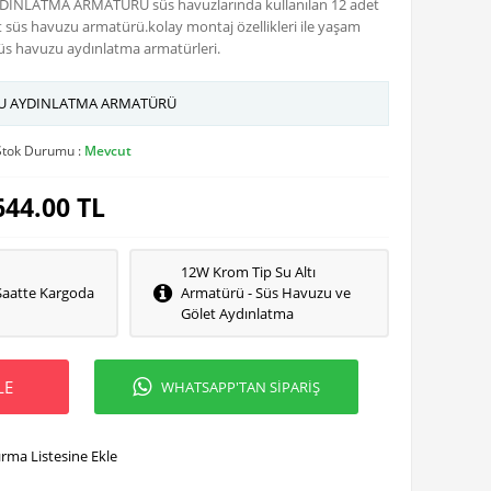
INLATMA ARMATÜRÜ süs havuzlarında kullanılan 12 adet
 süs havuzu armatürü.kolay montaj özellikleri ile yaşam
 süs havuzu aydınlatma armatürleri.
ZU AYDINLATMA ARMATÜRÜ
Stok Durumu :
Mevcut
644.00
TL
12W Krom Tip Su Altı
Saatte Kargoda
Armatürü - Süs Havuzu ve
Gölet Aydınlatma
LE
WHATSAPP'TAN SİPARİŞ
ırma Listesine Ekle