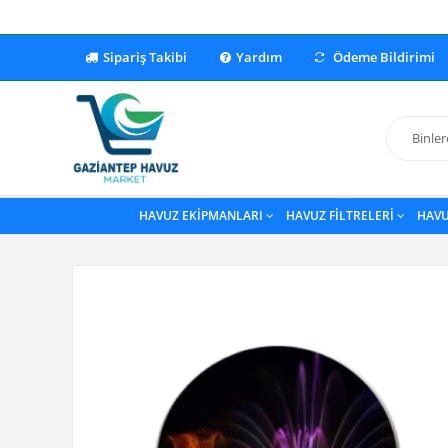
Sipariş Takibi
Yardım
Ödeme Bildirimi
HAVUZ EKİPMANLARI
HAVUZ FİLTRELERİ
HAVU