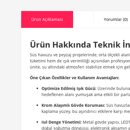
Ürün Açıklaması
Yorumlar (0)
Ürün Hakkında Teknik İ
Süs havuzu ve peyzaj projelerinde, orta ölçekli ala
tüketimi hem de ışık verimliliği açısından profesyon
ünite, su altındaki atmosferi stabilize etmek için geli
Öne Çıkan Özellikler ve Kullanım Avantajları:
Optimize Edilmiş Işık Gücü:
Üzerinde bulunan 
hedeflenen alanı yumuşak ama etkili bir parla
Krom Alaşımlı Gövde Koruması:
Süs havuzlar
kaplama yüzey, bu aşındırıcı etkilere karşı 
Isıl Denge Yönetimi:
Metal gövde yapısı, LED'l
doğal soğutma döngüsü, elektronik aksamın aş