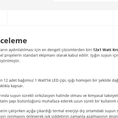
nceleme
nların aydınlatılması için en dengeli çözümlerden biri
12x1 Watt Kr
el projelerin standart ekipmanı olarak kabul edilir. Işığın suyun iç
ştirilmiştir.
12 adet bağımsız 1 Watt'lık LED çipi, ışığı homojen bir şekilde dağı
klıkla kapsar.
ında suyun sürekli sirkülasyon halinde olması ve kimyasal takviyel
metalin yapı bütünlüğünü muhafaza ederek uzun süreli bir kullanım
erin çalışırken açığa çıkardığı termal enerjiyi dış ortamdaki suyun s
ırı ısınmasını önleyerek ışık şiddetinin zamanla azalmasının önün