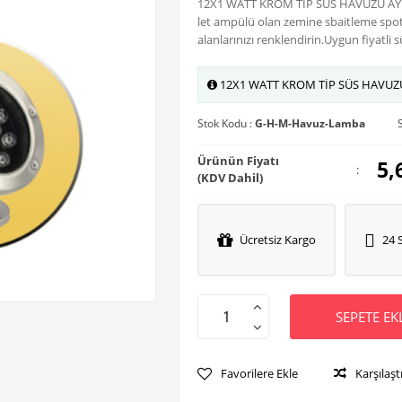
12X1 WATT KROM TİP SÜS HAVUZU AYD
let ampülü olan zemine sbaitleme spot
alanlarınızı renklendirin.Uygun fiyatli
12X1 WATT KROM TİP SÜS HAVU
Stok Kodu :
G-H-M-Havuz-Lamba
Ürünün Fiyatı
5,
:
(KDV Dahil)
Ücretsiz Kargo
24 
SEPETE EK
Favorilere Ekle
Karşılaşt