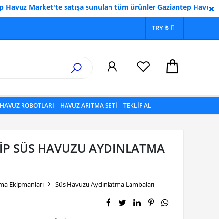
 Market'te satışa sunulan tüm ürünler Gaziantep Havuzculuk Güve
TRY ₺
HAVUZ ROBOTLARI
HAVUZ ARITMA SETİ
TEKLİF AL
İP SÜS HAVUZU AYDINLATMA
ma Ekipmanları
Süs Havuzu Aydınlatma Lambaları