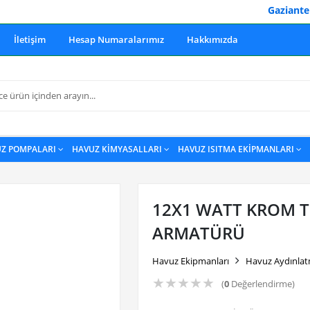
Gaziantep Havuz
İletişim
Hesap Numaralarımız
Hakkımızda
Z POMPALARI
HAVUZ KİMYASALLARI
HAVUZ ISITMA EKİPMANLARI
12X1 WATT KROM T
ARMATÜRÜ
Havuz Ekipmanları
Havuz Aydınlat
★
★
★
★
★
(
0
Değerlendirme)