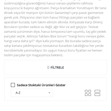
sızdırmazlığına güvendiğimiz havuz vanası çeşitlerini rafımıza
koyuyoruz ki başınız ağrımasın. Parça Aramaktan Yorulmayın: Bir tane
dirsek veya bir manşon için bütün Gaziantep’i çarşı pazar gezmenize
gerek yok. İhtiyacınız olan tüm havuz fittings parçaları ve bağlantı
aparatları burada, tam takım elinizin altında. Kimyasala Karşı Direnç:
Boruların içinden sadece su değil, ağır klor ve asit geçiyor. Tesisat
zamanla çürümesin diye, havuz kimyasına tam uyumlu, taş gibi yedek
parçalar seçtik. Aklınıza Takılanı Bize Sorun! "Hangi boru nereye gider,
hangi vana daha iyi?" diye kafa yormayın. Biz burada sadece parça
satıp kenara çekilmiyoruz; tesisatınızı kurarken takıldığınız her yerde
tecrübemizle yanınızdayız. En uygun havuz boru fiyatları ve hemen
teslim parçalar için magazamıza bekleriz.
FİLTRELE
Sadece Stoktaki Ürünleri Göster
A-Z