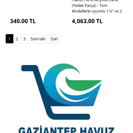
(Yedek Parça) – Tüm
Modellerle Uyumlu 1 ½" ve 2
340.00
TL
4,063.00
TL
(current)
1
2
3
Sonraki
Son