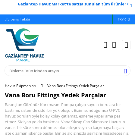
Gaziantep Havuz Market'te satışa sunulan tüm ürünler Gaziant
Sipariş Takibi
Yardım
Ödeme 
TRY ₺
Havuz Ekipmanları
Vana Boru Fittings Yedek Parçalar
Vana Boru Fittings Yedek Parçalar
Basınçtan Gözünüz Korkmasın: Pompa çalışıp suyu o borulara bir
bastı mı, sistemde ciddi bir yük oluşur. Bizim sunduğumuz U-PVC
havuz boruları öyle kolay kolay çatlamaz, esneme yapar ama pes
etmez. Sizi yarı yolda bırakmaz. Vana Sıkışıp Can Sıkmasın: Havuzun
vanası bir süre sonra dönmez olur, sıkışır veya su kaçırmaya başlar;
işte o zaman işkence başlar. Elinize aldığınızda ağırlığını hissedeceğiniz,