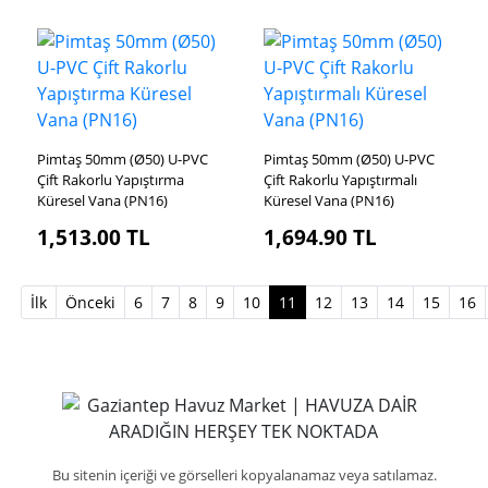
Pimtaş 50mm (Ø50) U-PVC
Pimtaş 50mm (Ø50) U-PVC
Çift Rakorlu Yapıştırma
Çift Rakorlu Yapıştırmalı
Küresel Vana (PN16)
Küresel Vana (PN16)
1,513.00
TL
1,694.90
TL
(current)
İlk
Önceki
6
7
8
9
10
11
12
13
14
15
16
Bu sitenin içeriği ve görselleri kopyalanamaz veya satılamaz.