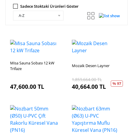
Sadece Stoktaki Ürünleri Göster
A-Z
Misa Sauna Sobası 12 kW
Mozaik Desen Layner
Trifaze
1,859,664.00
TL
% 97
47,600.00
TL
40,664.00
TL