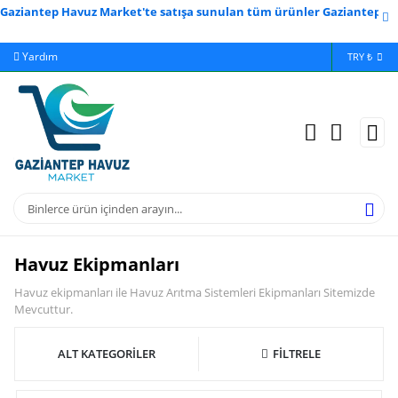
ziantep Havuz Market'te satışa sunulan tüm ürünler Gaziantep Havuz
Yardım
Ödeme Bildirimi
İleti
TRY ₺
Havuz Ekipmanları
Havuz ekipmanları ile Havuz Arıtma Sistemleri Ekipmanları Sitemizde
Mevcuttur.
ALT KATEGORİLER
FİLTRELE