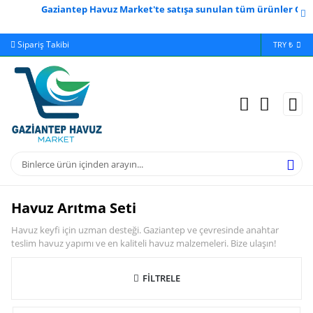
Gaziantep Havuz Market'te satışa sunulan tüm ürünler Gazian
Sipariş Takibi
Yardım
Ödeme 
TRY ₺
Havuz Arıtma Seti
Havuz keyfi için uzman desteği. Gaziantep ve çevresinde anahtar
teslim havuz yapımı ve en kaliteli havuz malzemeleri. Bize ulaşın!
FİLTRELE