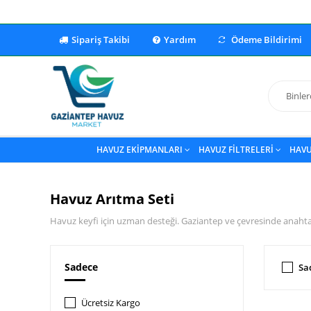
Sipariş Takibi
Yardım
Ödeme Bildirimi
HAVUZ EKİPMANLARI
HAVUZ FİLTRELERİ
HAVU
Havuz Arıtma Seti
Havuz keyfi için uzman desteği. Gaziantep ve çevresinde anahtar
Sadece
Sa
Ücretsiz Kargo