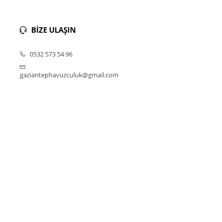
BİZE ULAŞIN
0532 573 54 96
gaziantephavuzculuk@gmail.com