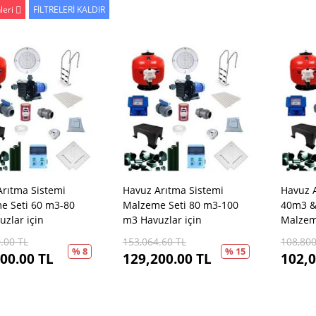
leri
FİLTRELERİ KALDIR
rıtma Sistemi
Havuz Arıtma Sistemi
Havuz A
e Seti 60 m3-80
Malzeme Seti 80 m3-100
40m3 
zlar için
m3 Havuzlar için
Malzem
.00
TL
153,064.60
TL
108,800
% 8
% 15
00.00
TL
129,200.00
TL
102,0