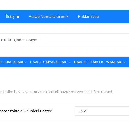
İletişim
Hesap Numaralarımız
Hakkımızda
Z POMPALARI
HAVUZ KİMYASALLARI
HAVUZ ISITMA EKİPMANLARI
 teslim havuz yapımı ve en kaliteli havuz malzemeleri. Bize ulaşın!
dece Stoktaki Ürünleri Göster
A-Z