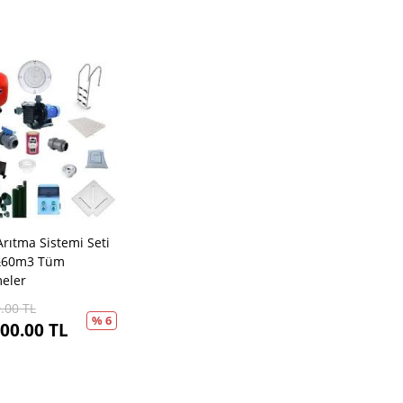
rıtma Sistemi Seti
&60m3 Tüm
eler
.00
TL
% 6
00.00
TL