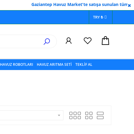
Gaziantep Havuz Market'te satışa sunulan tüm ürünler
TRY ₺
HAVUZ ROBOTLARI
HAVUZ ARITMA SETİ
TEKLİF AL