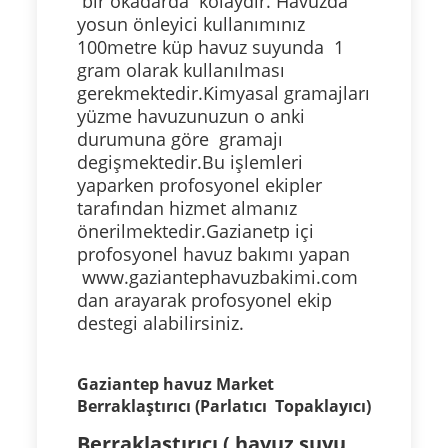
bir okadarda kolaydır. Havuzda
yosun önleyici kullanımınız
100metre küp havuz suyunda 1
gram olarak kullanılması
gerekmektedir.Kimyasal gramajları
yüzme havuzunuzun o anki
durumuna göre gramajı
degişmektedir.Bu işlemleri
yaparken profosyonel ekipler
tarafından hizmet almanız
önerilmektedir.Gazianetp içi
profosyonel havuz bakımı yapan
www.gaziantephavuzbakimi.com
dan arayarak profosyonel ekip
destegi alabilirsiniz.
Gaziantep havuz Market
Berraklaştırıcı (Parlatıcı Topaklayıcı)
Berraklaştırıcı ( havuz suyu