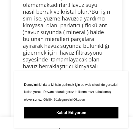
olamamaktadırlar.Havuz suyu
nasıl berrak ve kristal olur.?Bu işin
sırrı ise, yüzme havuzda yardımcı
kimyasal olan parlatıcı ( flokülant
)havuz suyunda ( mineral ) halde
bulunan mieralleri parçalara
ayırarak havuz suyunda bulunıklığı
gidermek için havuz filtrasyonu
sayesinde tamamlayacak olan
havuz berraklaştırıcı kimyasalı
temizleme işlemi yerine
getirmektedir.
Deneyiminizi daha iyi hale getirmek için bu web sitesinde çerezleri
kullanıyoruz. Devam ederek çerez kullanımımızı kabul etmiş
Havuz kimyasalında bu işlemi yapan
çeşit flokülant vardır?
oluyorsunuz
Gizlilik Sözleşmesini Okuyun
Havuz kimyasalında havuz suyunu
berrak ve net bir su görüntüsü
Kabul Ediyorum
almak için çökeltici ve topaklayıcı
ÜYE GİRİŞİ
FAVORİLER
SEPET
yani( Berraklaştırıcı ) olmak üzere