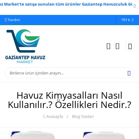
satışa sunulan tüm ürünler Gaziantep Havuzculuk Güvencesi ve Kalite
Yardım
Ödeme Bildirimi
İleti
TRY ₺
Havuz Kimyasalları Nasıl
Kullanılır.? Özellikleri Nedir.?
Anasayfa
/
Blog Yazıları