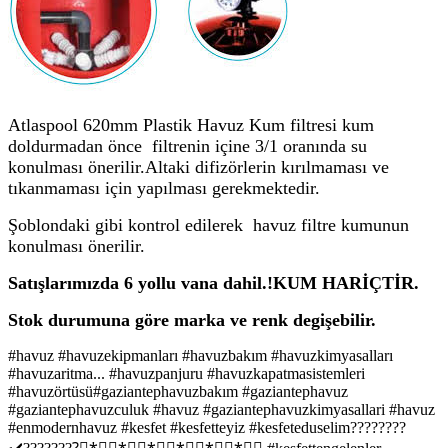
Atlaspool 620mm Plastik Havuz Kum filtresi kum
doldurmadan önce filtrenin içine 3/1 oranında su
konulması önerilir.Altaki difizörlerin kırılmaması ve
tıkanmaması için yapılması gerekmektedir.
Şoblondaki gibi kontrol edilerek havuz filtre kumunun
konulması önerilir.
Satışlarımızda 6 yollu vana dahil.!KUM HARİÇTİR.
Stok durumuna göre marka ve renk degişebilir.
#havuz #havuzekipmanları #havuzbakım #havuzkimyasalları
#havuzaritma... #havuzpanjuru #havuzkapatmasistemleri
#havuzörtüsü#gaziantephavuzbakım #gaziantephavuz
#gaziantephavuzculuk #havuz #gaziantephavuzkimyasallari #havuz
#enmodernhavuz #kesfet #kesfetteyiz #kesfeteduselim????????