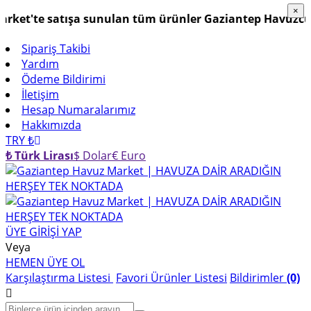
×
×
'te satışa sunulan tüm ürünler Gaziantep Havuzculuk Gü
Sipariş Takibi
Yardım
Ödeme Bildirimi
İletişim
Hesap Numaralarımız
Hakkımızda
TRY ₺
₺ Türk Lirası
$ Dolar
€ Euro
ÜYE GİRİŞİ YAP
Veya
HEMEN ÜYE OL
Karşılaştırma Listesi
Favori Ürünler Listesi
Bildirimler
(0)