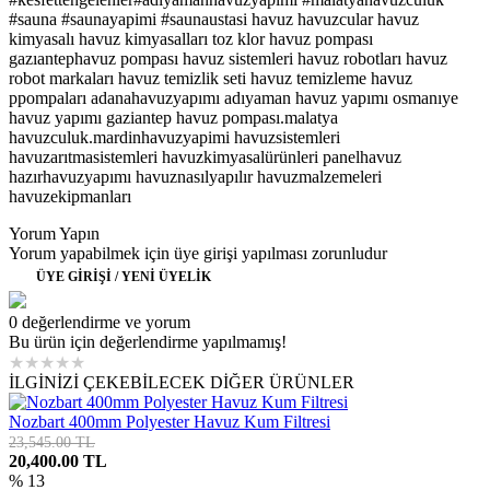
#sauna #saunayapimi #saunaustasi havuz havuzcular havuz
kimyasalı havuz kimyasalları toz klor havuz pompası
gazıantephavuz pompası havuz sistemleri havuz robotları havuz
robot markaları havuz temizlik seti havuz temizleme havuz
ppompaları adanahavuzyapımı adıyaman havuz yapımı osmanıye
havuz yapımı gaziantep havuz pompası.malatya
havuzculuk.mardinhavuzyapimi havuzsistemleri
havuzarıtmasistemleri havuzkimyasalürünleri panelhavuz
hazırhavuzyapımı havuznasılyapılır havuzmalzemeleri
havuzekipmanları
Yorum Yapın
Yorum yapabilmek için üye girişi yapılması zorunludur
ÜYE GİRİŞİ / YENİ ÜYELİK
0 değerlendirme ve yorum
Bu ürün için değerlendirme yapılmamış!
★
★
★
★
★
İLGİNİZİ ÇEKEBİLECEK DİĞER ÜRÜNLER
Nozbart 400mm Polyester Havuz Kum Filtresi
23,545.00 TL
20,400.00 TL
% 13