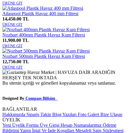
ÜRÜNE GİT
Atlaspool Plastik Havuz 400 mm Filtresi
14,450.00 TL
ÜRÜNE GİT
Nozbart 400mm Plastik Havuz Kum Filtresi
11,900.00 TL
ÜRÜNE GİT
Nozbart 500mm Plastik Havuz Kum Filtresi
12,750.00 TL
ÜRÜNE GİT
Bu sitenin içeriği ve görselleri kopyalanamaz veya satılamaz.
Designed By
Compass Bilişim
BAĞLANTILAR
Hakkımızda
Sipariş Takip
Blog Yazıları
Foto Galeri
Bize Ulaşın
ÜYELİK
Yeni Üyelik Formu
Üye Girişi
Hesap Numaralarımız
Ödeme
Bildirimi Yapın
İptal Ve İade Koşulları
Mesafeli Satış Sözleşmesi